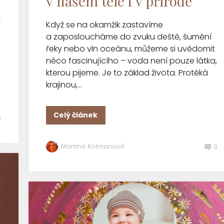
v našem těle i v přírodě
t
Když se na okamžik zastavíme
a zaposloucháme do zvuku deště, šumění
řeky nebo vln oceánu, můžeme si uvědomit
něco fascinujícího – voda není pouze látka,
kterou pijeme. Je to základ života. Protéká
krajinou,...
Celý článek
0
Martina Kolmanová
0