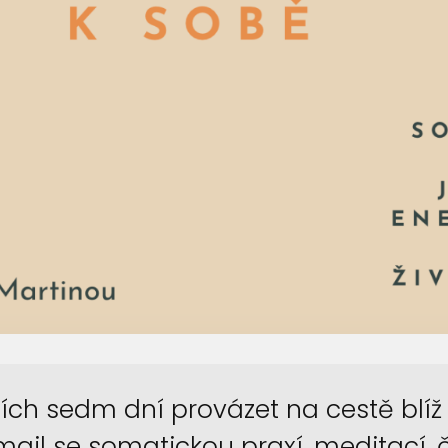
ích sedm dní provázet na cestě blíž 
-mail se somatickou praxí, meditací