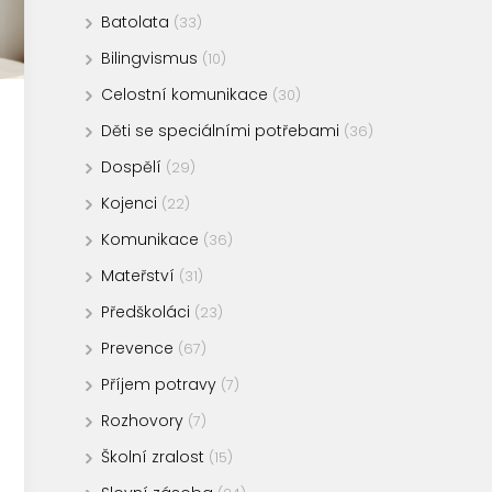
Batolata
(33)
Bilingvismus
(10)
Celostní komunikace
(30)
Děti se speciálními potřebami
(36)
Dospělí
(29)
Kojenci
(22)
Komunikace
(36)
Mateřství
(31)
Předškoláci
(23)
Prevence
(67)
Příjem potravy
(7)
Rozhovory
(7)
Školní zralost
(15)