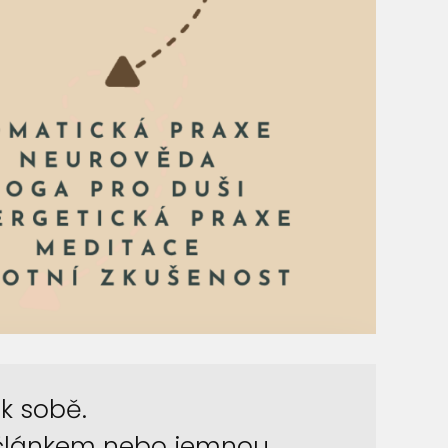
k sobě.
, článkem nebo jemnou