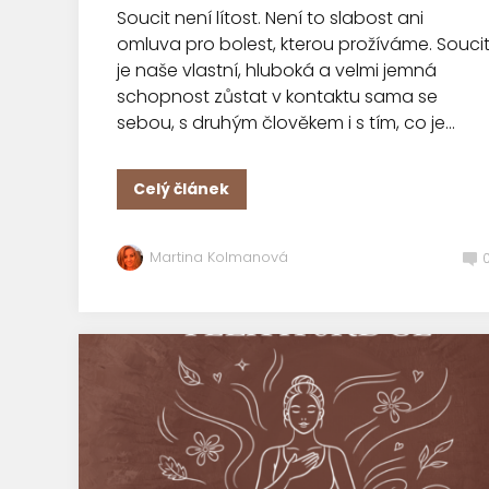
Soucit není lítost. Není to slabost ani
omluva pro bolest, kterou prožíváme. Souci
je naše vlastní, hluboká a velmi jemná
schopnost zůstat v kontaktu sama se
sebou, s druhým člověkem i s tím, co je...
Celý článek
Martina Kolmanová