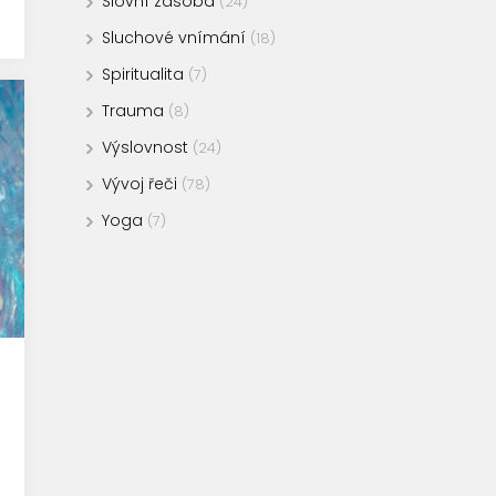
Slovní zásoba
(24)
Sluchové vnímání
(18)
Spiritualita
(7)
Trauma
(8)
Výslovnost
(24)
Vývoj řeči
(78)
Yoga
(7)