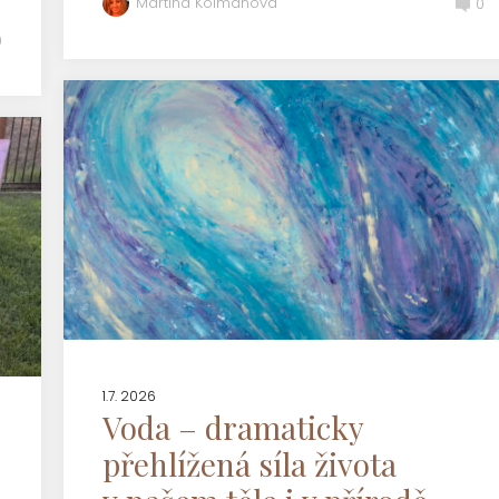
Martina Kolmanová
0
0
1.7. 2026
Voda – dramaticky
přehlížená síla života