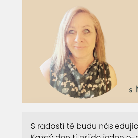
S radostí tě budu následujíc
Každý den ti přijde jeden e