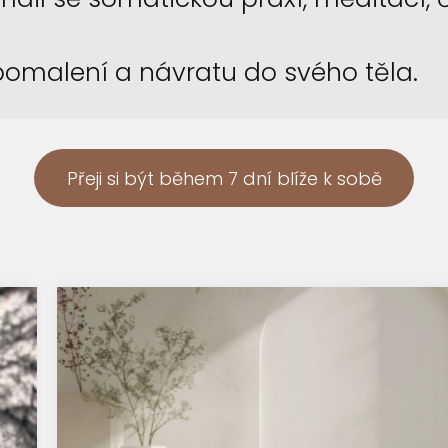
zpomalení a návratu do svého těla.
Přeji si být během 7 dní blíže k sobě