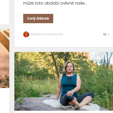
může toto období ovlivnit naše...
0
Celý článek
Martina Kolmanová
0