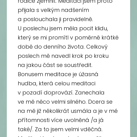
rodiče zjemnit. Meditaci jsem proto
přijala s velkým nadšením
a poslouchala ji pravidelně.
U poslechu jsem měla pocit klidu,
který se mi promítl v poměrně krátké
době do denního života. Celkový
poslech mě navedl krok po kroku
na jakou část se soustředit.
Bonusem meditace je úžasná
hudba, která celou meditaci
v pozadí doprovází. Zanechala
ve mě něco velmi silného. Dcera se
na mě již několikrát usmála a je v mé
přítomnosti více uvolněná /a já
také/. Za to jsem velmi vděčná.