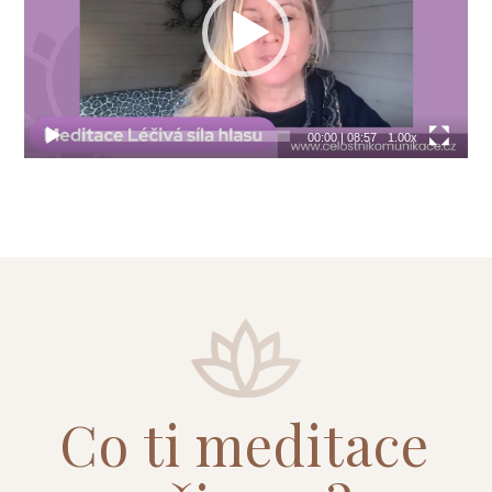
00:00
|
08:57
1.00x
Co ti meditace