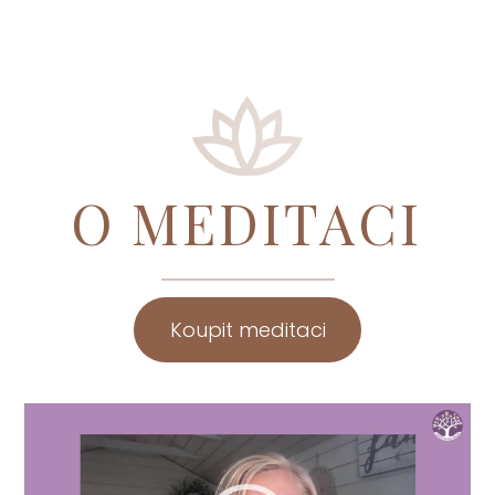
O MEDITACI
Koupit meditaci
Video
přehrávač