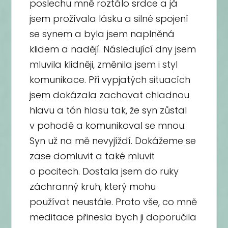
poslechu mně roztálo srdce a já
jsem prožívala lásku a silné spojení
se synem a byla jsem naplněná
klidem a nadějí. Následující dny jsem
mluvila klidněji, změnila jsem i styl
komunikace. Při vypjatých situacích
jsem dokázala zachovat chladnou
hlavu a tón hlasu tak, že syn zůstal
v pohodě a komunikoval se mnou.
Syn už na mě nevyjíždí. Dokážeme se
zase domluvit a také mluvit
o pocitech. Dostala jsem do ruky
záchranný kruh, který mohu
používat neustále. Proto vše, co mně
meditace přinesla bych ji doporučila