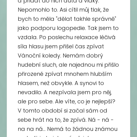
a přidat do nich auta a vlaky.
Nepomohlo to. Asi cítil můj tlak, že
bych to měla "dělat takhle správně"
jako podporu logopedie. Tak jsem to
vzdala. Po poslechu relaxace léčivá
síla hlasu jsem přišel čas zpívat
Vánoční koledy. Nemám dobrý
hudební sluch, ale najednou mi přišlo
přirozené zpívat mnohem hlubším
hlasem, než obvykle. A synovi to
nevadilo. A nezpívala jsem pro něj,
ale pro sebe. Ale víte, co je nejlepší?
V tomto období si začal sám od
sebe hrát na to, že zpívá. Ná - ná -
na na ná... Nemá to žádnou známou