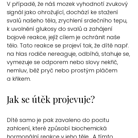
V případě, že náš mozek vyhodnotí zvukový
signál jako ohrožující, dochází ke stažení
svalů našeho těla, zrychlení srdečního tepu,
k uvolnění glukosy do svalů a zahájení
bojové reakce, jejíž cílem je ochránit naše
tělo. Tato reakce se projeví tak, že dítě např.
na hlas rodiče nereaguje, odbíhá, stahuje se,
vymezuje se odporem nebo slovy nekřič,
nemluv, běž pryč nebo prostým pláčem
a křikem.
Jak se útěk projevuje?
Dítě samo je pak zavaleno do pocitu
zahlcení, které způsobí biochemická
hormonální reakce v jeho těle. A tímto