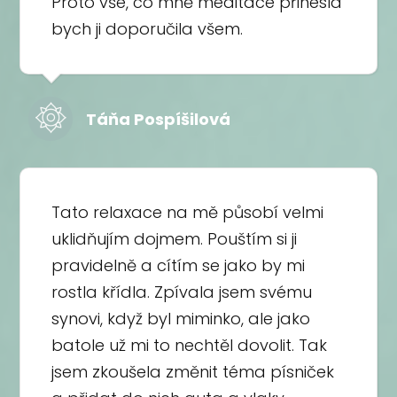
Proto vše, co mně meditace přinesla
bych ji doporučila všem.
Táňa Pospíšilová
Tato relaxace na mě působí velmi
uklidňujím dojmem. Pouštím si ji
pravidelně a cítím se jako by mi
rostla křídla. Zpívala jsem svému
synovi, když byl miminko, ale jako
batole už mi to nechtěl dovolit. Tak
jsem zkoušela změnit téma písniček