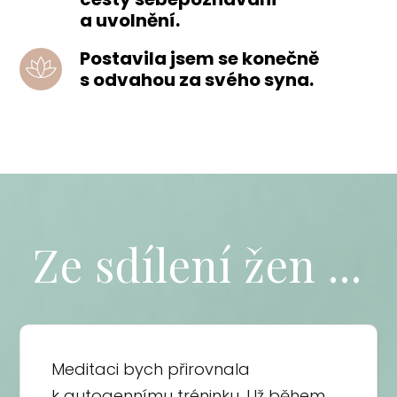
a uvolnění.
Postavila jsem se konečně
s odvahou za svého syna.
Ze sdílení žen ...
Meditaci bych přirovnala
k autogennímu tréninku, Už během