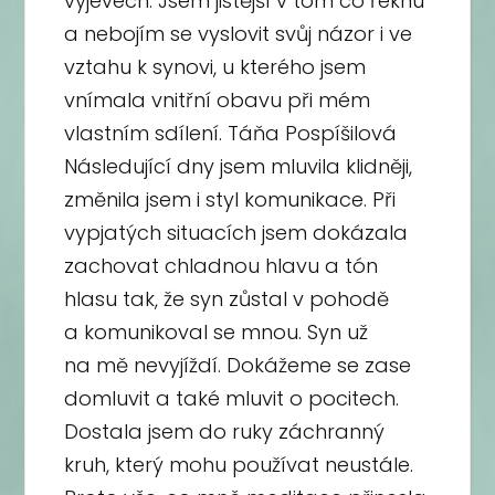
výjevech. Jsem jistější v tom co řeknu
a nebojím se vyslovit svůj názor i ve
vztahu k synovi, u kterého jsem
vnímala vnitřní obavu při mém
vlastním sdílení. Táňa Pospíšilová
Následující dny jsem mluvila klidněji,
změnila jsem i styl komunikace. Při
vypjatých situacích jsem dokázala
zachovat chladnou hlavu a tón
hlasu tak, že syn zůstal v pohodě
a komunikoval se mnou. Syn už
na mě nevyjíždí. Dokážeme se zase
domluvit a také mluvit o pocitech.
Dostala jsem do ruky záchranný
kruh, který mohu používat neustále.