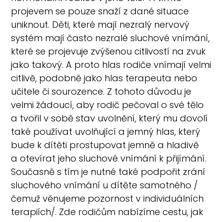
projevem se pouze snaží z dané situace
uniknout. Děti, které mají nezralý nervový
systém mají často nezralé sluchové vnímání,
které se projevuje zvýšenou citlivostí na zvuk
jako takový. A proto hlas rodiče vnímají velmi
citlivě, podobně jako hlas terapeuta nebo
učitele či sourozence. Z tohoto důvodu je
velmi žádoucí, aby rodič pečoval o své tělo
a tvořil v sobě stav uvolnění, který mu dovolí
také používat uvolňující a jemný hlas, který
bude k dítěti prostupovat jemně a hladivě
a otevírat jeho sluchové vnímání k přijímání.
Současně s tím je nutné také podpořit zrání
sluchového vnímání u dítěte samotného /
čemuž věnujeme pozornost v individuálních
terapiích/. Zde rodičům nabízíme cestu, jak