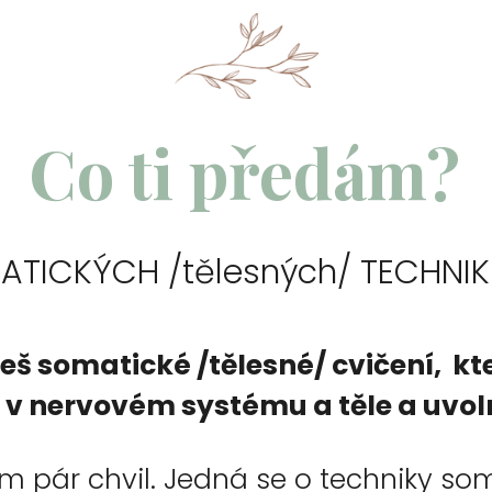
Co ti předám?
ATICKÝCH /tělesných/ TECHNIK 
eš somatické /tělesné/ cvičení, k
 v nervovém systému a těle a uvoln
 pár chvil. Jedná se o techniky som