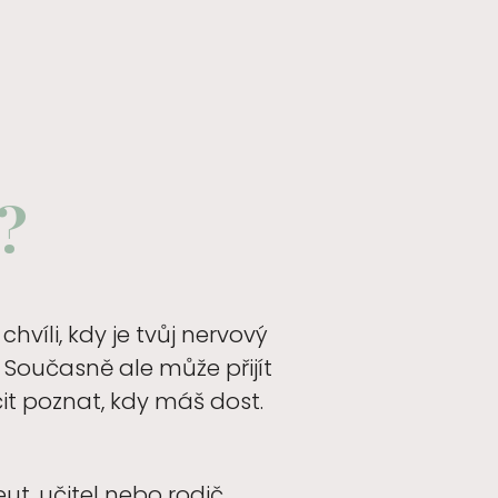
?
víli, kdy je tvůj nervový
 Současně ale může přijít
it poznat, kdy máš dost.
eut, učitel nebo rodič.