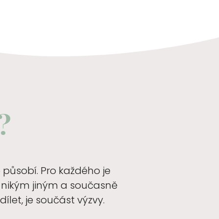
?
 působí. Pro každého je
 s nikým jiným a současně
let, je součást výzvy.