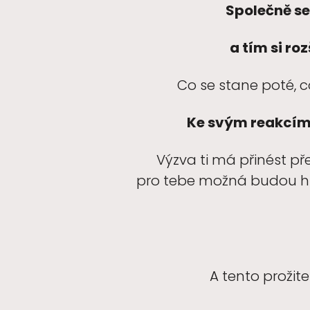
Společně se
a tím si ro
Co se stane poté, 
Ke svým reakcím 
Výzva ti má přinést př
pro tebe možná budou hrav
A tento prožit