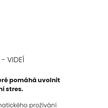
- VIDEÍ
teré pomáhá uvolnit
í stres.
atického prožívání