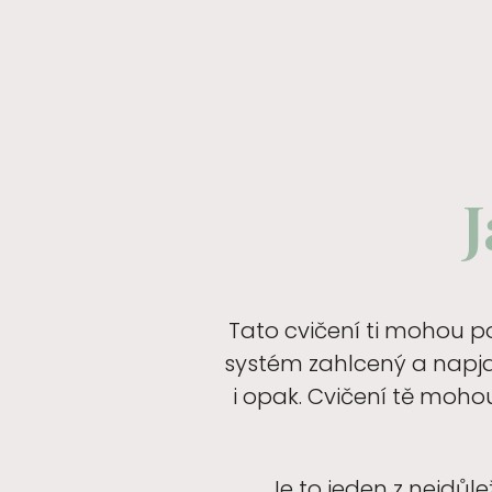
J
Tato cvičení ti mohou po
systém zahlcený a napjat
i opak. Cvičení tě moho
Je to jeden z nejdůlež