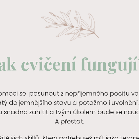
ak cvičení fungují
moci se posunout z nepříjemného pocitu ve ch
ý do jemnějšího stavu a potažmo i uvolnění.
u snadno zahltit a tvým úkolem bude se nauč
A přestat.
itějších skillů., který potřebuješ mít jako terap