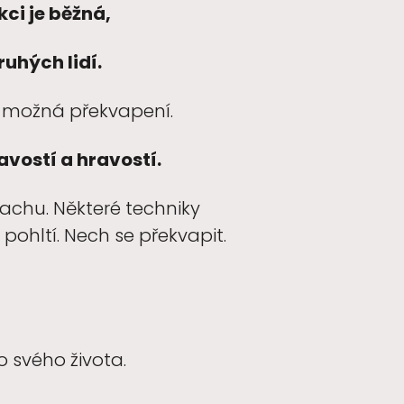
ci je běžná,
ruhých lidí.
e možná překvapení.
vostí a hravostí.
rachu. Některé techniky
pohltí. Nech se překvapit.
o svého života.