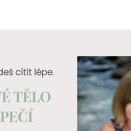
š cítít lépe.
VÉ TĚLO
PEČÍ