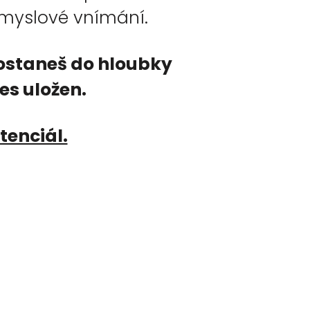
smyslové vnímání.
dostaneš do hloubky
res uložen.
tenciál.