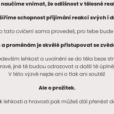
 naučíme vnímat, že odlišnost v tělesné reak
zšíříme schopnost přijímání reakcí svých i d
co tato cvičení sama provedeš, pro tebe bud
a proměnám je skvělé přistupovat se zvěda
edevším lehkost a uvolnění se do těla beze st
é, jiné tě budou odrazovat a další tě úplně 
V této výzvě nejde ani o tlak ani soutěž.
Ale o prožitek.
ek lehkosti a hravosti pak můžeš dál přenést d