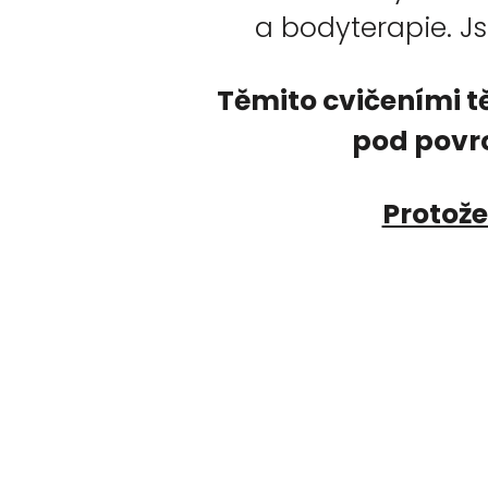
a bodyterapie. J
Těmito cvičeními t
pod povrch
Protože