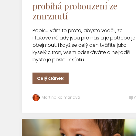
probíhá probouzení ze
zmrznutí
Popíšu vám to proto, abyste věděli, že
i takové nálady jsou pro nás a je potřeba je
obejmout, i když se celý den tváříte jako
kyselý citron, všem odsekáváte a nejradši
byste je poslali k šípku....
Celý článek
Martina Kolmanová