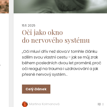
15.11. 2025
Oči jako okno
do nervového systému
„Oči mluví dřív než slova.V tomhle článku
sdílím svou vlastní cestu – jak se můj zrak
během posledních dvou let proměnil, proč
e
oči reagují na trauma i uzdravování a jak
přesně nervový systém...
Celý článek
Martina Kolmanová
0