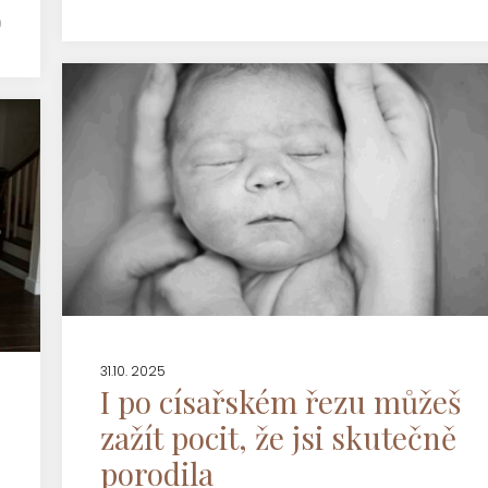
0
31.10. 2025
I po císařském řezu můžeš
zažít pocit, že jsi skutečně
porodila