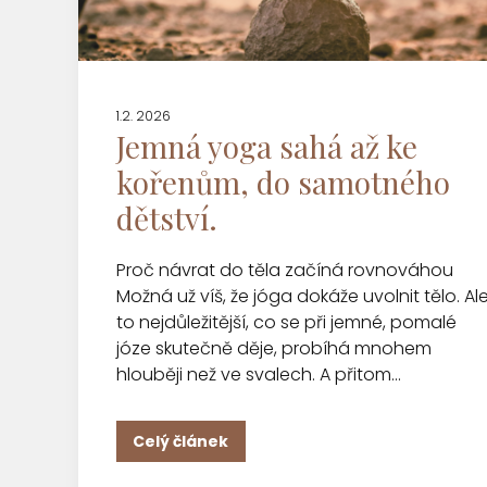
1.2. 2026
Jemná yoga sahá až ke
kořenům, do samotného
dětství.
Proč návrat do těla začíná rovnováhou
Možná už víš, že jóga dokáže uvolnit tělo. Al
to nejdůležitější, co se při jemné, pomalé
józe skutečně děje, probíhá mnohem
hlouběji než ve svalech. A přitom...
Celý článek