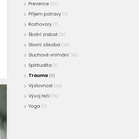
Prevence
(67)
Příjem potravy
(7)
Rozhovory
(7)
Školní zralost
(15)
Slovní zásoba
(24)
Sluchové vnímání
(18)
Spiritualita
(7)
Trauma
(8)
Výslovnost
(24)
Vývoj řeči
(78)
Yoga
(7)