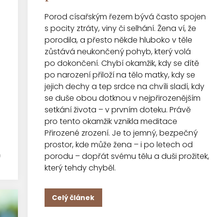
Porod císařským řezem bývá často spojen
s pocity ztráty, viny či selhání. Žena ví, že
porodila, a přesto někde hluboko v těle
zůstává neukončený pohyb, který volá
po dokončení. Chybí okamžik, kdy se dítě
po narození přiloží na tělo matky, kdy se
jejich dechy a tep srdce na chvíli sladí, kdy
se duše obou dotknou v nejpřirozenějším
setkání života – v prvním doteku. Právě
pro tento okamžik vznikla meditace
Přirozené zrození. Je to jemný, bezpečný
prostor, kde může žena – i po letech od
porodu – dopřát svému tělu a duši prožitek,
0
který tehdy chyběl.
Celý článek