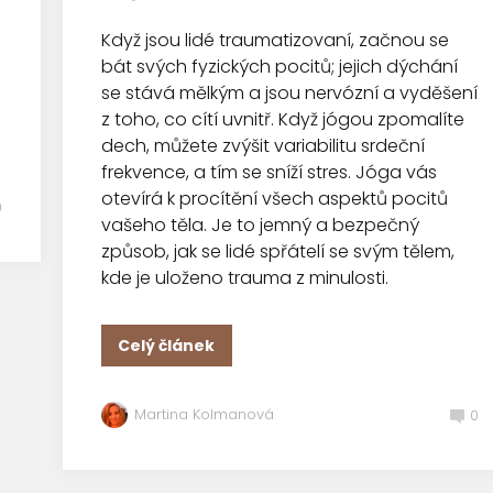
Když jsou lidé traumatizovaní, začnou se
bát svých fyzických pocitů; jejich dýchání
se stává mělkým a jsou nervózní a vyděšení
z toho, co cítí uvnitř. Když jógou zpomalíte
dech, můžete zvýšit variabilitu srdeční
frekvence, a tím se sníží stres. Jóga vás
otevírá k procítění všech aspektů pocitů
0
vašeho těla. Je to jemný a bezpečný
způsob, jak se lidé spřátelí se svým tělem,
kde je uloženo trauma z minulosti.
Celý článek
Martina Kolmanová
0