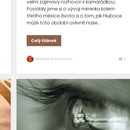
velmi zajímavý rozhovor s kamarádkou.
,
Povídaly jsme si o vývoji miminka kolem
třetího měsíce života a o tom, jak hluboce
může toto období ovlivnit naše...
Celý článek
Martina Kolmanová
0
0