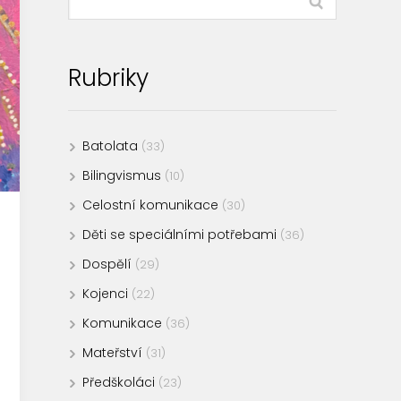
Rubriky
Batolata
(33)
Bilingvismus
(10)
Celostní komunikace
(30)
Děti se speciálními potřebami
(36)
Dospělí
(29)
Kojenci
(22)
Komunikace
(36)
Mateřství
(31)
Předškoláci
(23)