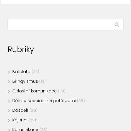
Rubriky
Batolata
(33)
Bilingvismus
(10)
Celostní komunikace
(30)
Děti se speciálními potřebami
(36)
Dospělí
(29)
Kojenci
(22)
Komunikace
(36)