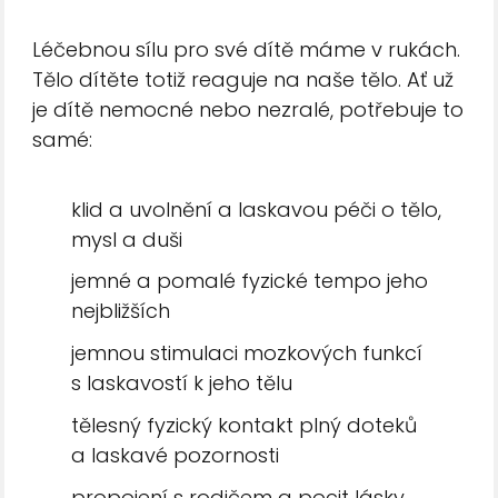
Léčebnou sílu pro své dítě máme v rukách.
Tělo dítěte totiž reaguje na naše tělo. Ať už
je dítě nemocné nebo nezralé, potřebuje to
samé:
klid a uvolnění a laskavou péči o tělo,
mysl a duši
jemné a pomalé fyzické tempo jeho
nejbližších
jemnou stimulaci mozkových funkcí
s laskavostí k jeho tělu
tělesný fyzický kontakt plný doteků
a laskavé pozornosti
propojení s rodičem a pocit lásky,