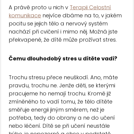
A právě proto u nich v
Terapii Celostní
komunikace
nejvíce dbáme na to, v jakém
pocitu se jejich tělo a nervový systém
nachází při cvičení i mimo něj. Možná jste
překvapené, že dítě může prožívat stres.
Čemu dlouhodobý stres u dítěte vadí?
Trochu stresu přece neuškodí. Ano, máte
pravdu, trochu ne. Jenže děti, se kterými
pracujeme ho nemají trochu. Kromě již
zmíněného to vadí tomu, že tělo dítěte
směřuje energii jiným směrem, než je
potřeba, tedy do obrany a ne do učení
nebo léčení. Dítě se při učení neustále
hýbe, je nepozorné a chce v podstatě