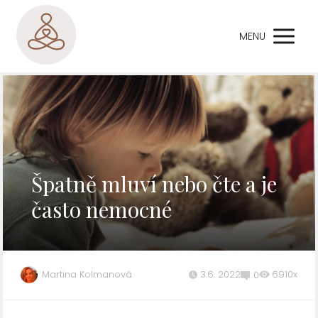
MENU
Špatně mluví nebo čte a je
často nemocné
Martina Kolmanová
3.6. 2022
6910x
0