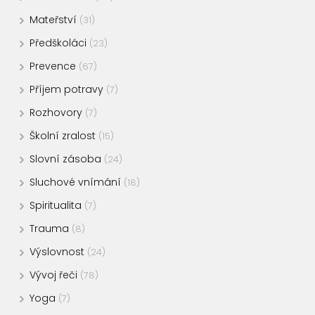
Mateřství
(31)
Předškoláci
(23)
Prevence
(67)
Příjem potravy
(7)
Rozhovory
(7)
Školní zralost
(15)
Slovní zásoba
(24)
Sluchové vnímání
(18)
Spiritualita
(7)
Trauma
(8)
Výslovnost
(24)
Vývoj řeči
(78)
Yoga
(7)