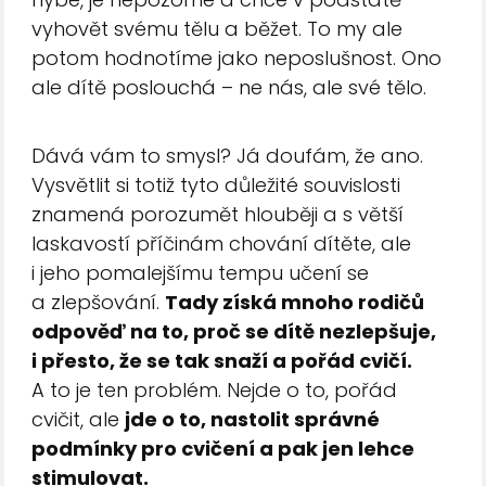
vyhovět svému tělu a běžet. To my ale
potom hodnotíme jako neposlušnost. Ono
ale dítě poslouchá – ne nás, ale své tělo.
Dává vám to smysl? Já doufám, že ano.
Vysvětlit si totiž tyto důležité souvislosti
znamená porozumět hlouběji a s větší
laskavostí příčinám chování dítěte, ale
i jeho pomalejšímu tempu učení se
a zlepšování.
Tady získá mnoho rodičů
odpověď na to, proč se dítě nezlepšuje,
i přesto, že se tak snaží a pořád cvičí.
A to je ten problém. Nejde o to, pořád
cvičit, ale
jde o to, nastolit správné
podmínky pro cvičení a pak jen lehce
stimulovat.