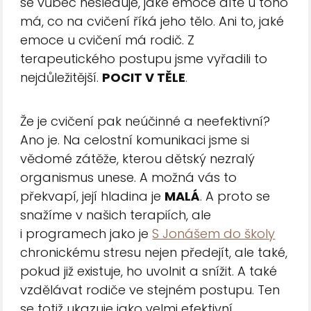
se vůbec nesleduje, jaké emoce dítě u toho
má, co na cvičení říká jeho tělo. Ani to, jaké
emoce u cvičení má rodič. Z
terapeutického postupu jsme vyřadili to
nejdůležitější.
POCIT V TĚLE
.
Že je cvičení pak neúčinné a neefektivní?
Ano je. Na celostní komunikaci jsme si
vědomé zátěže, kterou dětský nezralý
organismus unese. A možná vás to
překvapí, její hladina je
MALÁ
. A proto se
snažíme v našich terapiích, ale
i programech jako je
S Jonášem do školy
chronickému stresu nejen předejít, ale také,
pokud již existuje, ho uvolnit a snížit. A také
vzdělávat rodiče ve stejném postupu. Ten
se totiž ukazuje jako velmi efektivní.