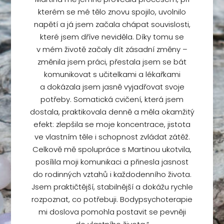
kterém se mé tělo znovu spojilo, uvolnilo
napětí a já jsem začala chápat souvislosti,
které jsem dříve neviděla. Díky tomu se
v mém životě začaly dít zásadní změny –
změnila jsem práci, přestala jsem se bát
komunikovat s učitelkami a lékařkami
a dokázala jsem jasně vyjadřovat svoje
potřeby. Somatická cvičení, která jsem
dostala, praktikovala denně a měla okamžitý
efekt: zlepšila se moje koncentrace, jistota
ve vlastním těle i schopnost zvládat zátěž.
Celkově mě spolupráce s Martinou ukotvila,
posílila moji komunikaci a přinesla jasnost
do rodinných vztahů i každodenního života.
Jsem praktičtější, stabilnější a dokážu rychle
rozpoznat, co potřebuji. Bodypsychoterapie
mi doslova pomohla postavit se pevněji