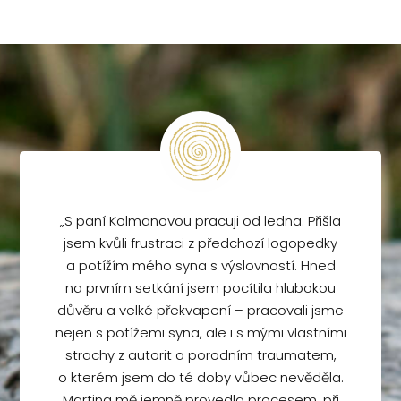
„S paní Kolmanovou pracuji od ledna. Přišla
jsem kvůli frustraci z předchozí logopedky
a potížím mého syna s výslovností. Hned
na prvním setkání jsem pocítila hlubokou
důvěru a velké překvapení – pracovali jsme
nejen s potížemi syna, ale i s mými vlastními
strachy z autorit a porodním traumatem,
o kterém jsem do té doby vůbec nevěděla.
Martina mě jemně provedla procesem, při