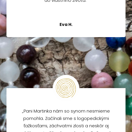
do vlastního života.“
Eva H.
„Pani Martinka nám so synom nesmierne
pomohla. Začínali sme s logopedickými
ťažkosťami, záchvatmi zlosti a neskôr aj