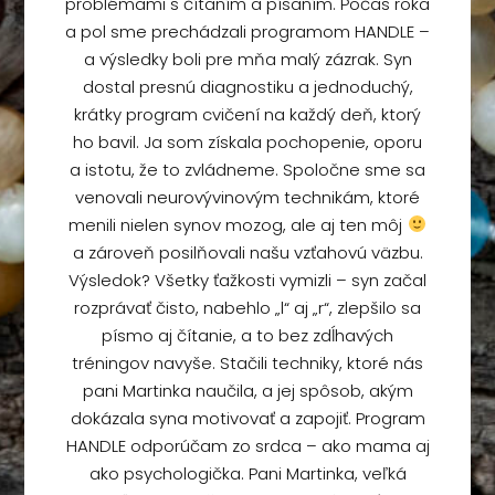
problémami s čítaním a písaním. Počas roka
a pol sme prechádzali programom HANDLE –
a výsledky boli pre mňa malý zázrak. Syn
dostal presnú diagnostiku a jednoduchý,
krátky program cvičení na každý deň, ktorý
ho bavil. Ja som získala pochopenie, oporu
a istotu, že to zvládneme. Spoločne sme sa
venovali neurovývinovým technikám, ktoré
menili nielen synov mozog, ale aj ten môj
a zároveň posilňovali našu vzťahovú väzbu.
Výsledok? Všetky ťažkosti vymizli – syn začal
rozprávať čisto, nabehlo „l“ aj „r“, zlepšilo sa
písmo aj čítanie, a to bez zdĺhavých
tréningov navyše. Stačili techniky, ktoré nás
pani Martinka naučila, a jej spôsob, akým
dokázala syna motivovať a zapojiť. Program
HANDLE odporúčam zo srdca – ako mama aj
ako psychologička. Pani Martinka, veľká