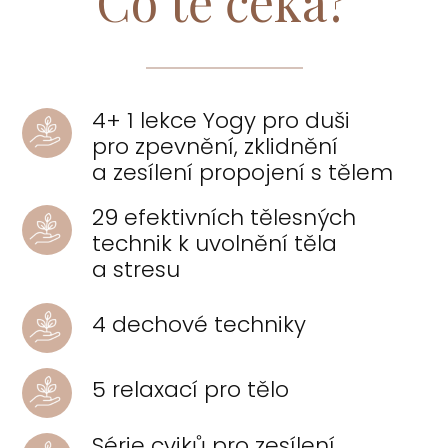
Co tě čeká?
4+ 1 lekce Yogy pro duši
pro zpevnění, zklidnění
a zesílení propojení s tělem
29 efektivních tělesných
technik k uvolnění těla
a stresu
4 dechové techniky
5 relaxací pro tělo
Série cviků pro zesílení