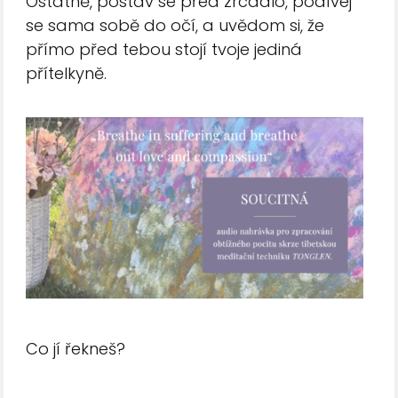
Ostatně, postav se před zrcadlo, podívej
se sama sobě do očí, a uvědom si, že
přímo před tebou stojí tvoje jediná
přítelkyně.
Co jí řekneš?