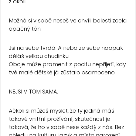
z okolí.
Možná si v sobě neseš ve chvíli bolesti zcela
opačný tón.
Jsi na sebe tvrdá. A nebo ze sebe naopak
děláš velkou chudinku.
Oboje může pramenit z pocitu nepřijetí, kdy
tvé malé dětské já zůstalo osamoceno.
NEJSI V TOM SAMA.
Ačkoli si můžeš myslet, že ty jediná máš
takové vnitřní prožívání, skutečnost je
taková, že ho v sobě nese každý z nás. Bez
ohledu na kulturu, jazyk a místo narození.