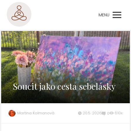
MENU
Soucit jako cesta sebelásky
Martina Kolmanová
20.5. 2026
610x
0