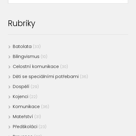
Rubriky
Batolata
(33)
Bilingvismus
(10)
Celostní komunikace
(30)
Děti se speciálními potřebami
(36)
Dospělí
(29)
Kojenci
(22)
Komunikace
(36)
Mateřství
(31)
Předškoláci
(23)