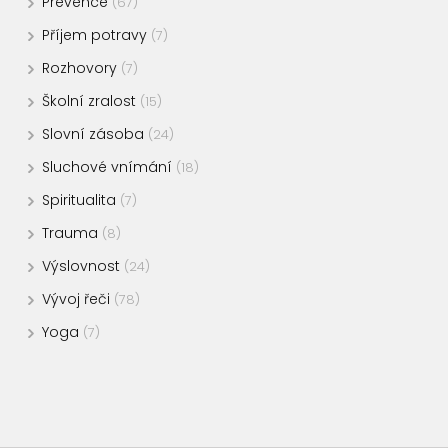
Prevence
(67)
Příjem potravy
(7)
Rozhovory
(7)
Školní zralost
(15)
Slovní zásoba
(24)
Sluchové vnímání
(18)
Spiritualita
(7)
Trauma
(8)
Výslovnost
(24)
Vývoj řeči
(78)
Yoga
(7)