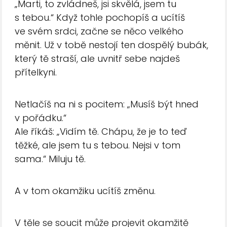
„Marti, to zvládneš, jsi skvělá, jsem tu
s tebou.“ Když tohle pochopíš a ucítíš
ve svém srdci, začne se něco velkého
měnit. Už v tobě nestojí ten dospělý bubák,
který tě straší, ale uvnitř sebe najdeš
přítelkyni.
Netlačíš na ni s pocitem: „Musíš být hned
v pořádku.“
Ale říkáš: „Vidím tě. Chápu, že je to teď
těžké, ale jsem tu s tebou. Nejsi v tom
sama.“ Miluju tě.
A v tom okamžiku ucítíš změnu.
V těle se soucit může projevit okamžitě