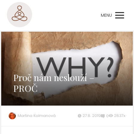
MENU
Proč nám neslouží –
PROČ
Martina Kolmanová
27.8. 2019
2837x
0