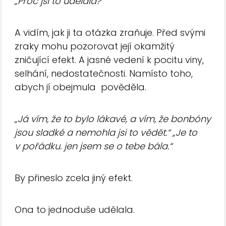
„Proč jsi to udělala?“
A vidím, jak ji ta otázka zraňuje. Před svými
zraky mohu pozorovat její okamžitý
zničující efekt. A jasné vedení k pocitu viny,
selhání, nedostatečnosti. Namísto toho,
abych jí obejmula pověděla.
„Já vím, že to bylo lákavé, a vím, že bonbóny
jsou sladké a nemohla jsi to vědět.“ „Je to
v pořádku. jen jsem se o tebe bála.“
By přineslo zcela jiný efekt.
Ona to jednoduše udělala.