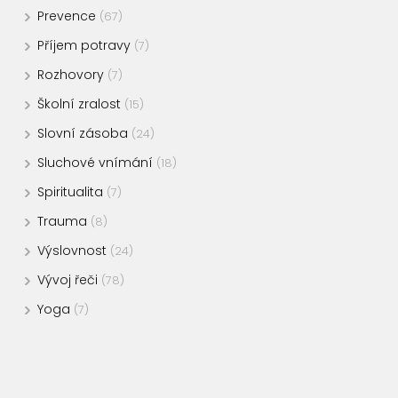
Prevence
(67)
Příjem potravy
(7)
Rozhovory
(7)
Školní zralost
(15)
Slovní zásoba
(24)
Sluchové vnímání
(18)
Spiritualita
(7)
Trauma
(8)
Výslovnost
(24)
Vývoj řeči
(78)
Yoga
(7)