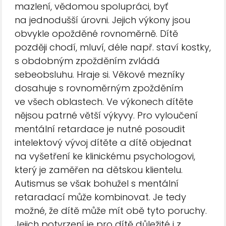
mazlení, vědomou spolupráci, byť
na jednodušší úrovni. Jejich výkony jsou
obvykle opožděné rovnoměrně. Dítě
později chodí, mluví, déle např. staví kostky,
s obdobným zpožděním zvládá
sebeobsluhu. Hraje si. Věkové mezníky
dosahuje s rovnoměrným zpožděním
ve všech oblastech. Ve výkonech dítěte
nějsou patrné větší výkyvy. Pro vyloučení
mentální retardace je nutné posoudit
intelektový vývoj dítěte a dítě objednat
na vyšetření ke klinickému psychologovi,
který je zaměřen na dětskou klientelu.
Autismus se však bohužel s mentální
retaradací může kombinovat. Je tedy
možné, že dítě může mít obě tyto poruchy.
Jejich potvrzení je pro dítě důležité i z