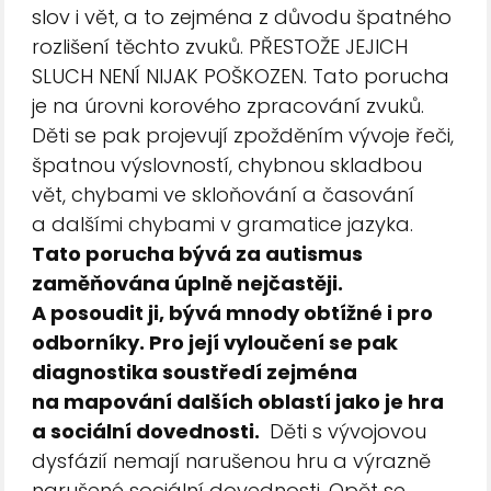
slov i vět, a to zejména z důvodu špatného
rozlišení těchto zvuků. PŘESTOŽE JEJICH
SLUCH NENÍ NIJAK POŠKOZEN. Tato porucha
je na úrovni korového zpracování zvuků.
Děti se pak projevují zpožděním vývoje řeči,
špatnou výslovností, chybnou skladbou
vět, chybami ve skloňování a časování
a dalšími chybami v gramatice jazyka.
Tato porucha bývá za autismus
zaměňována úplně nejčastěji.
A posoudit ji, bývá mnody obtížné i pro
odborníky. Pro její vyloučení se pak
diagnostika soustředí zejména
na mapování dalších oblastí jako je hra
a sociální dovednosti.
Děti s vývojovou
dysfázií nemají narušenou hru a výrazně
narušené sociální dovednosti. Opět se