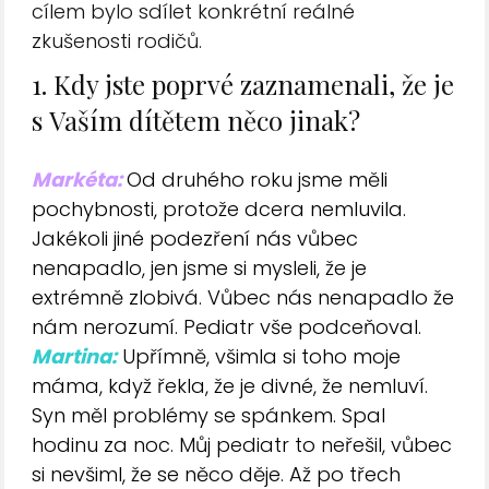
cílem bylo sdílet konkrétní reálné
zkušenosti rodičů.
1. Kdy jste poprvé zaznamenali, že je
s Vaším dítětem něco jinak?
Markéta:
Od druhého roku jsme měli
pochybnosti, protože dcera nemluvila.
Jakékoli jiné podezření nás vůbec
nenapadlo, jen jsme si mysleli, že je
extrémně zlobivá. Vůbec nás nenapadlo že
nám nerozumí. Pediatr vše podceňoval.
Martina:
Upřímně, všimla si toho moje
máma, když řekla, že je divné, že nemluví.
Syn měl problémy se spánkem. Spal
hodinu za noc. Můj pediatr to neřešil, vůbec
si nevšiml, že se něco děje. Až po třech