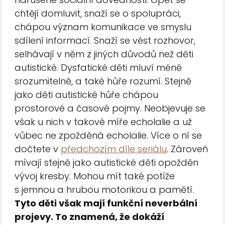
chtějí domluvit, snaží se o spolupráci,
chápou význam komunikace ve smyslu
sdílení informací. Snaží se vést rozhovor,
selhávají v něm z jiných důvodů než děti
autistické. Dysfatické děti mluví méně
srozumitelně, a také hůře rozumí. Stejně
jako děti autistické hůře chápou
prostorové a časové pojmy. Neobjevuje se
však u nich v takové míře echolalie a už
vůbec ne zpožděná echolalie. Více o ní se
dočtete v
předchozím díle seriálu
. Zároveň
mívají stejně jako autistické děti opožděn
vývoj kresby. Mohou mít také potíže
s jemnou a hrubou motorikou a pamětí.
Tyto děti však mají funkční neverbální
projevy. To znamená, že dokáží