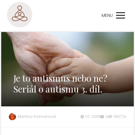
MENU
Je to autismus nebo ne?
Seriál o autismu 3. díl.
Martina Kolmanová
1.11. 2016
19672x
0