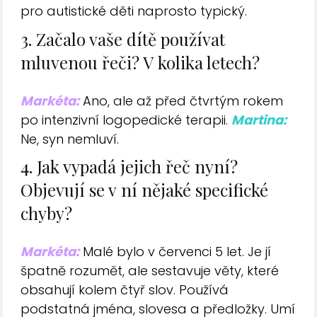
pro autistické děti naprosto typický.
3. Začalo vaše dítě používat
mluvenou řeči? V kolika letech?
Markéta:
Ano, ale až před čtvrtým rokem
po intenzivní logopedické terapii.
Martina:
Ne, syn nemluví.
4. Jak vypadá jejich řeč nyní?
Objevují se v ní nějaké specifické
chyby?
Markéta:
Malé bylo v červenci 5 let. Je jí
špatně rozumět, ale sestavuje věty, které
obsahují kolem čtyř slov. Používá
podstatná jména, slovesa a předložky. Umí