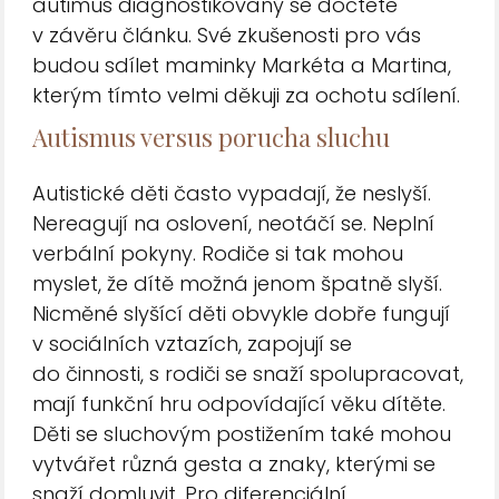
autimus diagnostikovaný se dočtete
v závěru článku. Své zkušenosti pro vás
budou sdílet maminky Markéta a Martina,
kterým tímto velmi děkuji za ochotu sdílení.
Autismus versus porucha sluchu
Autistické děti často vypadají, že neslyší.
Nereagují na oslovení, neotáčí se. Neplní
verbální pokyny. Rodiče si tak mohou
myslet, že dítě možná jenom špatně slyší.
Nicměné slyšící děti obvykle dobře fungují
v sociálních vztazích, zapojují se
do činnosti, s rodiči se snaží spolupracovat,
mají funkční hru odpovídající věku dítěte.
Děti se sluchovým postižením také mohou
vytvářet různá gesta a znaky, kterými se
snaží domluvit. Pro diferenciální