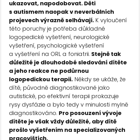
ukazovat, napodobovat. Děti
s autismem naopak v neverbálních
projevech výrazně selhávají.
K vyloučení
této poruchy je potřeba důkladné
logopedické vyšetření, neurologické
vyšetření, psychologické vyšetření
a vyšetření na ORL a foniatrii.
Stejně tak
důležité je dlouhodobé sledování dítěte
a jeho reakce ne podůrnou
logopedickou terapii.
Někdy se ukáže, že
dítě, původně diagnostikované jako
autistické, po efektivní terapii prokazuje
rysy dysfázie a bylo tedy v minulosti mylně
diagnostikováno.
Pro posouzení vývoje
dítěte je však vždy důležité, aby dítě
prošlo vyšetřením na specializovaných
pracovištích.