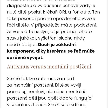
diagnostiku a vyloučení sluchové vady je
nuté dítě poslat k lékaři ORL a foniatrie. Ten
také posoudí příčinu opožděného vývoje
řeči dítěte. V případě, že máte podezření,
že vaše dítě neslyší, ať je příčina tohoto
stavu jakákoli, vyšetření sluchu nikdy
neodkládejte.
Sluch je základní
komponent, díky kterému se řeč může
správně vyvíjet.
Autismus versus mentální postižení
Stejně tak lze autismus zaměnit
za mentální postižení. Dítě se vyvíjí
pomaleji, nemluví, nicměné mentálně
postižené děti jsou opět dobře fungující
v sociální vztazích. Snaží se o sdílení,