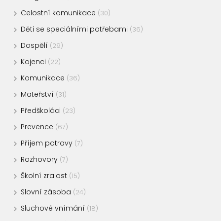
Celostní komunikace
(30)
Děti se speciálními potřebami
(36)
Dospělí
(29)
Kojenci
(22)
Komunikace
(36)
Mateřství
(31)
Předškoláci
(23)
Prevence
(67)
Příjem potravy
(7)
Rozhovory
(7)
Školní zralost
(15)
Slovní zásoba
(24)
Sluchové vnímání
(18)