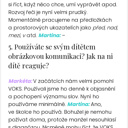
si říct, když něco chce, umí vyprávět apod.
Rozvoj řeči je nyní velmi prudký.
Momentálně pracujeme na předložkách
a prostorových ukazatelích jako
před, nad,
mezi, v
atd.
Martina:
–
5. Používáte se svým dítětem
obrázkovou komunikaci? Jak na ni
dítě reaguje?
Markéta:
V začátcích nám velmi pomohl
VOKS. Používali jsme ho denně k objasnění
a pochopení významu slov. Nyní ho
používáme minimálně.
Martina:
Ano,
ve školce ho používá. Bohužel je nemohu
požívat doma, protože manžel nesouhlasí
s diagnózou. Nicméně mohu říct, že VOKS