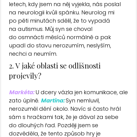
letech, kdy jsem na něj vyjekla, nás poslal
na neurologii kvůli spánku. Neurolog mi
po pěti minutách sdělil, že to vypadá
na autismus. Můj syn se choval
do osmnácti měsíců normálně a pak
upadl do stavu nerozumím, neslyším,
nechci a neumím.
2. V jaké oblasti se odlišnosti
projevily?
Markéta:
U dcery vázla jen komunikace, ale
zato úplně.
Martina:
Syn nemluvil,
nerozuměl dění okolo. Navíc si často hrál
sám s hračkami tak, že je dával za sebe
do dlouhých řad. Později jsem se
dozvěděla, že tento způsob hry je