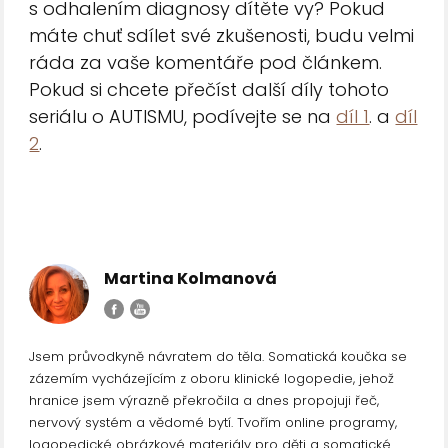
s odhalením diagnosy dítěte vy? Pokud
máte chuť sdílet své zkušenosti, budu velmi
ráda za vaše komentáře pod článkem.
Pokud si chcete přečíst další díly tohoto
seriálu o AUTISMU, podívejte se na
díl 1
. a
díl
2
.
Martina Kolmanová
Jsem průvodkyně návratem do těla. Somatická koučka se
zázemím vycházejícím z oboru klinické logopedie, jehož
hranice jsem výrazně překročila a dnes propojuji řeč,
nervový systém a vědomé bytí. Tvořím online programy,
logopedické obrázkové materiály pro děti a somatické