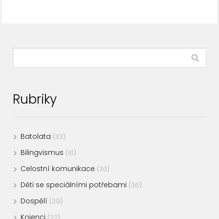
Rubriky
Batolata
(33)
Bilingvismus
(10)
Celostní komunikace
(30)
Děti se speciálními potřebami
(36)
Dospělí
(29)
Kojenci
(22)