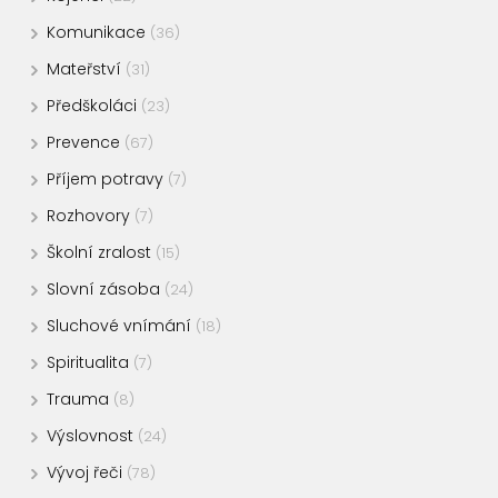
Komunikace
(36)
Mateřství
(31)
Předškoláci
(23)
Prevence
(67)
Příjem potravy
(7)
Rozhovory
(7)
Školní zralost
(15)
Slovní zásoba
(24)
Sluchové vnímání
(18)
Spiritualita
(7)
Trauma
(8)
Výslovnost
(24)
Vývoj řeči
(78)