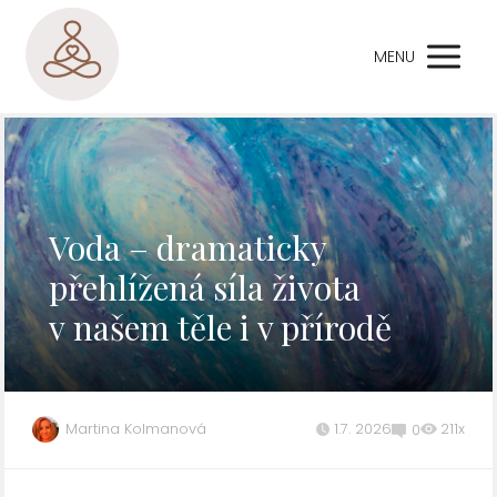
MENU
Voda – dramaticky
přehlížená síla života
v našem těle i v přírodě
Martina Kolmanová
1.7. 2026
211x
0