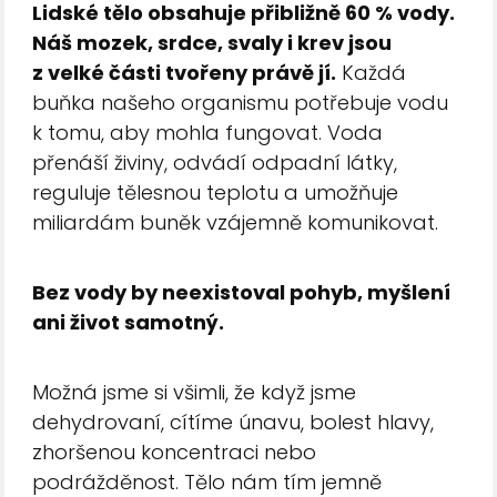
Lidské tělo obsahuje přibližně 60 % vody.
Náš mozek, srdce, svaly i krev jsou
z velké části tvořeny právě jí.
Každá
buňka našeho organismu potřebuje vodu
k tomu, aby mohla fungovat. Voda
přenáší živiny, odvádí odpadní látky,
reguluje tělesnou teplotu a umožňuje
miliardám buněk vzájemně komunikovat.
Bez vody by neexistoval pohyb, myšlení
ani život samotný.
Možná jsme si všimli, že když jsme
dehydrovaní, cítíme únavu, bolest hlavy,
zhoršenou koncentraci nebo
podrážděnost. Tělo nám tím jemně