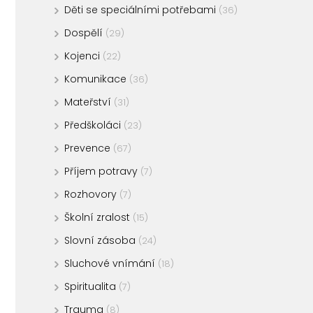
Děti se speciálními potřebami
(36)
Dospělí
(29)
Kojenci
(22)
Komunikace
(36)
Mateřství
(31)
Předškoláci
(23)
Prevence
(67)
Příjem potravy
(7)
Rozhovory
(7)
Školní zralost
(15)
Slovní zásoba
(24)
Sluchové vnímání
(18)
Spiritualita
(7)
Trauma
(8)