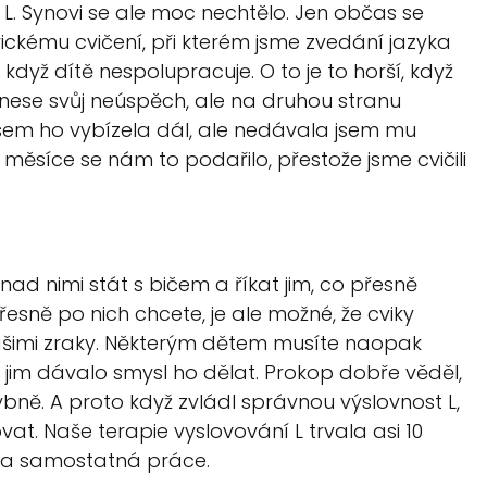
y L. Synovi se ale moc nechtělo. Jen občas se
ckému cvičení, při kterém jsme zvedání jazyka
 když dítě nespolupracuje. O to je to horší, když
e nese svůj neúspěch, ale na druhou stranu
jsem ho vybízela dál, ale nedávala jsem mu
měsíce se nám to podařilo, přestože jsme cvičili
nad nimi stát s bičem a říkat jim, co přesně
esně po nich chcete, je ale možné, že cviky
ašimi zraky. Některým dětem musíte naopak
y jim dávalo smysl ho dělat.
Prokop dobře věděl,
chybně. A proto když zvládl správnou výslovnost L,
at. Naše terapie vyslovování L trvala asi 10
ova samostatná práce.