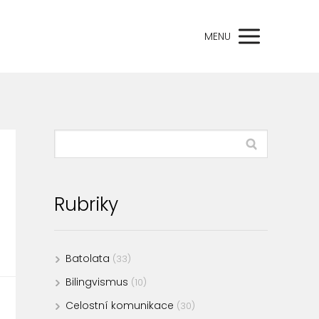
MENU
Rubriky
Batolata
(33)
Bilingvismus
(10)
Celostní komunikace
(30)