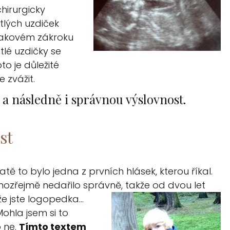
hirurgicky
tlých uzdiček
 takovém zákroku
tlé uzdičky se
o je důležité
 zvážit.
 a následně i správnou výslovnost.
st
atě to bylo jedna z prvních hlásek, kterou říkal.
amozřejmě nedařilo správně, takže od dvou let
že jste logopedka…
Mohla jsem si to
o ne.
Tímto textem