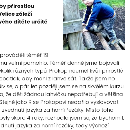
y přirostlou
Velice záleží
vého dítěte určitě
 prováděli téměř 19
 mu velmi pomohlo.
Téměř denně jsme bojovali
ěkolik různých typů. Prokop neuměl kvůli přirostlé
podtlak, aby mohl z lahve sát. Takže jsem ho
div se, o pár let později jsem se na skvělém kurzu
 že děti žádnou lahvičku nepotřebují a většina
Stejně jako R se Prokopovi nedařilo vyslovovat
je zvednutí jazyka za horní řezáky. Místo toho
byly skoro 4 roky, rozhodla jsem se, že bychom L
ednutí jazyka za horní řezáky, tedy výchozí