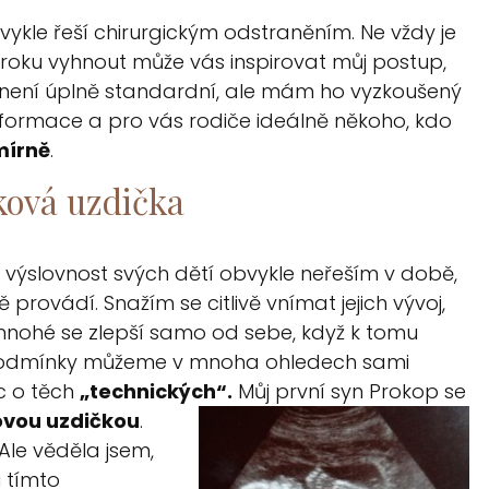
kle řeší chirurgickým odstraněním. Ne vždy je
kroku vyhnout může vás inspirovat můj postup,
e není úplně standardní, ale mám ho vyzkoušený
informace a pro vás rodiče ideálně někoho, kdo
 mírně
.
ková uzdička
 výslovnost svých dětí obvykle neřeším v době,
provádí. Snažím se citlivě vnímat jejich vývoj,
e mnohé se zlepší samo od sebe, když k tomu
o
d
m
í
n
k
y
m
ů
ž
e
m
e
v
m
n
o
h
a
o
h
l
e
d
e
c
h
s
a
m
i
c o těch
„technických“.
Můj první syn Prokop se
ovou uzdičkou
.
 Ale věděla jsem,
u tímto