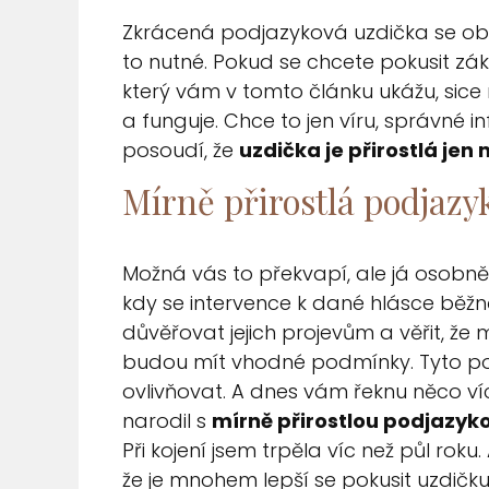
Zkrácená podjazyková uzdička se obvy
to nutné. Pokud se chcete pokusit zá
který vám v tomto článku ukážu, sic
a funguje. Chce to jen víru, správné 
posoudí, že
uzdička je přirostlá jen
Mírně přirostlá podjazy
Možná vás to překvapí, ale já osobně
kdy se intervence k dané hlásce běžně 
důvěřovat jejich projevům a věřit, ž
budou mít vhodné
podmínky
.
T
y
t
o
p
o
v
li
v
ň
o
v
a
t
.
A
d
n
e
s
v
á
m
ř
e
k
n
u
n
ě
c
o
ví
narodil s
mírně přirostlou podjazyk
Při kojení jsem trpěla víc než půl roku.
že je mnohem lepší se pokusit uzdičk