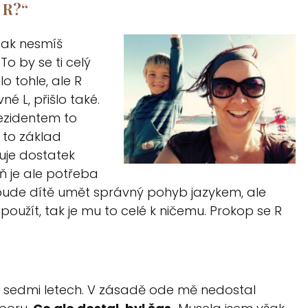
 R?
“
 tak nesmíš
o by se ti celý
o tohle, ale R
é L, přišlo také.
rezidentem to
e to základ
buje dostatek
ň je ale potřeba
 bude dítě umět správný pohyb jazykem, ale
použít, tak je mu to celé k ničemu.
Prokop se R
h sedmi letech. V zásadě ode mě nedostal