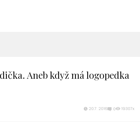
dička. Aneb když má logopedka
20.7. 2016
19307x
0