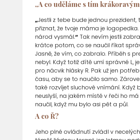
„
A co uděláme s tím krákoravým
„
Jestli z tebe bude jednou prezident,
přiznat, že tvoje máma je logopedka. T
národ vysmál.
“
Tak nevím jestli zabral
krátce potom, co se naučil říkat správn
Jasně, že vím, co zabralo. Příběh s p
nebyl. Když totiž dítě umí správné L, j
pro nácvik hlásky R. Pak už jen potře
času, aby se to naučilo samo.
Zárove
také rozvíjet
sluchové vnímání
. Když
neuslyší, na jakém místě v řeči ho má 
naučil, když mu bylo asi pět a půl.
A co Ř?
Jeho plné ovládnutí zvládl v necelýc