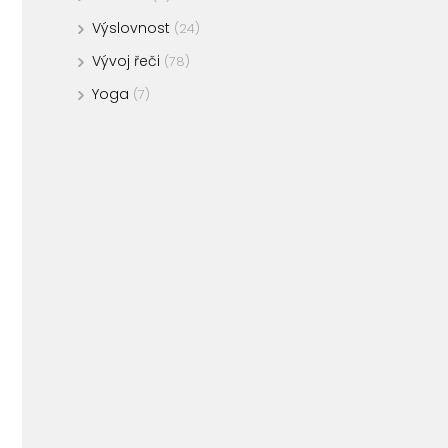
Výslovnost
(24)
Vývoj řeči
(78)
Yoga
(7)