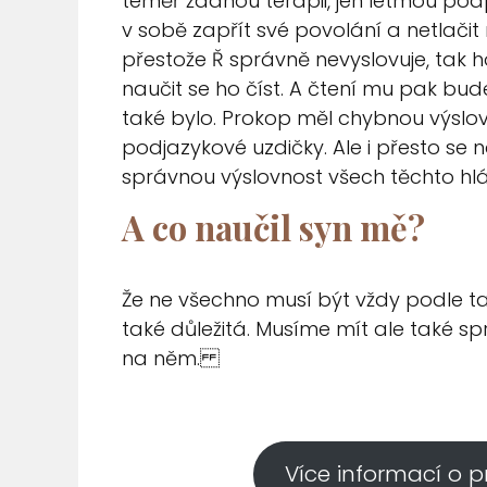
téměř žádnou terapii, jen letmou po
v sobě zapřít své povolání a netlačit
přestože Ř správně nevyslovuje, tak 
naučit se ho číst. A čtení mu pak bu
také bylo.
Prokop měl chybnou výslovno
podjazykové uzdičky. Ale i přesto se 
správnou výslovnost všech těchto hlá
A co naučil syn mě?
Že ne všechno musí být vždy podle ta
také důležitá. Musíme mít ale také 
na něm.
Více informací o 