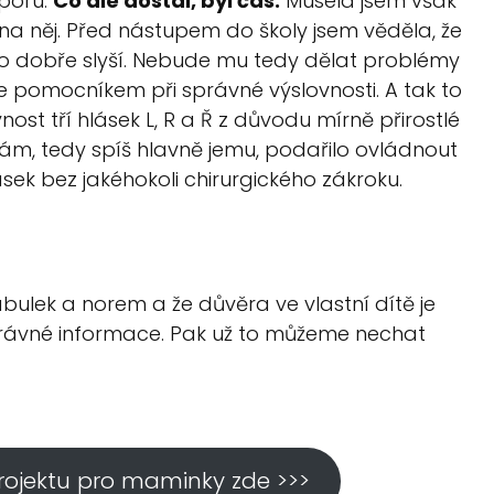
dporu.
Co ale dostal, byl čas.
Musela jsem však
 na něj. Před nástupem do školy jsem věděla, že
ho dobře slyší. Nebude mu tedy dělat problémy
de pomocníkem při správné výslovnosti. A tak to
st tří hlásek L, R a Ř z důvodu mírně přirostlé
nám, tedy spíš hlavně jemu, podařilo ovládnout
sek bez jakéhokoli chirurgického zákroku.
bulek a norem a že důvěra ve vlastní dítě je
správné informace. Pak už to můžeme nechat
projektu pro maminky zde >>>