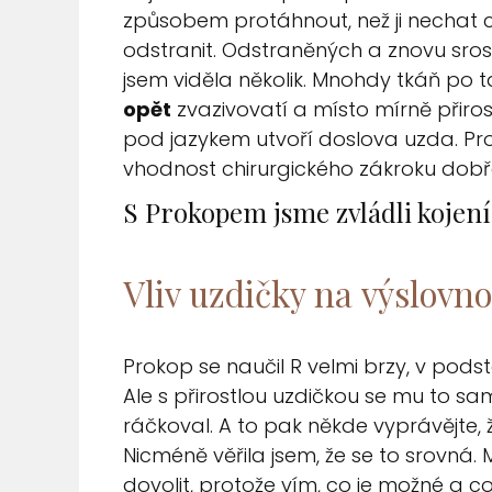
způsobem protáhnout, než ji nechat c
odstranit.
Odstraněných a znovu sros
jsem viděla několik. Mnohdy tkáň po
opět
zvazivovatí a místo mírně přiros
pod jazykem utvoří doslova uzda. Prot
vhodnost chirurgického zákroku dobře
S Prokopem jsme zvládli kojení
Vliv uzdičky na výslovno
Prokop se naučil R velmi brzy, v podst
Ale s přirostlou uzdičkou se mu to s
ráčkoval. A to pak někde vyprávějte, 
Nicméně věřila jsem, že se to srovná. 
dovolit, protože vím, co je možné a c