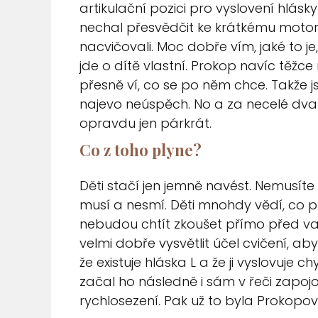
artikulační pozici pro vyslovení hlásk
nechal přesvědčit ke krátkému motori
nacvičovali.
Moc dobře vím, jaké to je,
jde o dítě vlastní. Prokop navíc těžc
přesně ví, co se po něm chce. Takže 
najevo neúspěch. No a za necelé dva 
opravdu jen párkrát.
Co z toho plyne?
Děti stačí jen jemně navést. Nemusíte 
musí a nesmí. Děti mnohdy vědí, co př
nebudou chtít zkoušet přímo před v
velmi dobře vysvětlit účel cvičení, ab
že existuje hláska L a že ji vyslovuje 
začal ho následně i sám v řeči zapojov
rychlosezení. Pak už to byla Prokop