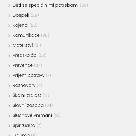
Děti se speciálními potřebami
(36)
Dospělí
(29)
Kojenci
(22)
Komunikace
(36)
Mateřství
(31)
Předškoláci
(23)
Prevence
(67)
Příjem potravy
(7)
Rozhovory
(7)
Školní zralost
(15)
Slovní zásoba
(24)
Sluchové vnímání
(18)
Spiritualita
(7)
Trauma
(8)