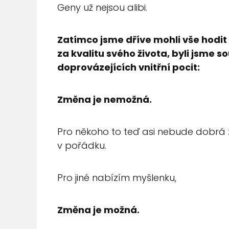
Geny už nejsou alibi.
Zatímco jsme dříve mohli vše hodit
za kvalitu svého života, byli jsme
doprovázejících vnitřní pocit:
Změna je nemožná.
Pro někoho to teď asi nebude dobrá zp
v pořádku.
Pro jiné nabízím myšlenku,
Změna je možná.