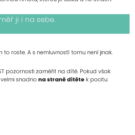
ěř ji i na sebe.
 to roste. A s nemluvností tomu není jinak.
T pozornosti zaměřit na dítě. Pokud však
e velmi snadno
na straně dítěte
k pocitu: