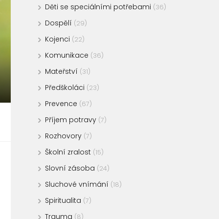
Děti se speciálními potřebami
(36)
Dospělí
(29)
Kojenci
(22)
Komunikace
(36)
Mateřství
(31)
Předškoláci
(23)
Prevence
(67)
Příjem potravy
(7)
Rozhovory
(7)
Školní zralost
(15)
Slovní zásoba
(24)
Sluchové vnímání
(18)
Spiritualita
(7)
Trauma
(8)