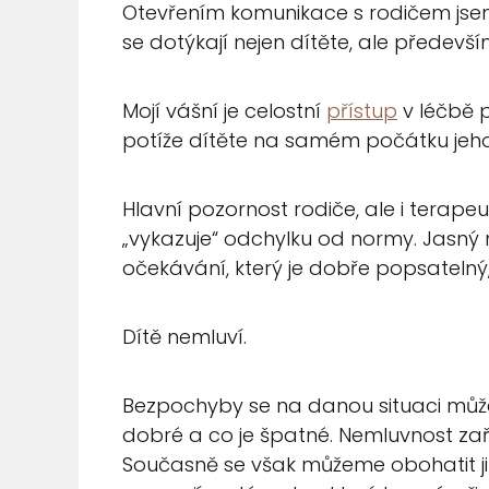
Otevřením komunikace s rodičem jsem 
se dotýkají nejen dítěte, ale předevš
Mojí vášní je celostní
přístup
v léčbě 
potíže dítěte na samém počátku jeho v
Hlavní pozornost rodiče, ale i terape
„vykazuje“ odchylku od normy. Jasný
očekávání, který je dobře popsatelný, j
Dítě nemluví.
Bezpochyby se na danou situaci může
dobré a co je špatné. Nemluvnost zař
Současně se však můžeme obohatit ji