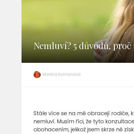
Nemluví? 5 důvodů, proč 
Martina Kolmanová
Stále více se na mě obracejí rodiče, kt
nemluví. Musím říci, že tyto konzult
obohacením, jelikož jsem skrze ně zís