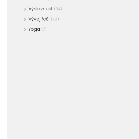
Výslovnost
(24)
Vývoj řeči
(78)
Yoga
(7)