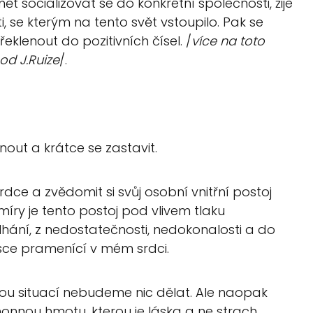
ět socializovat se do konkrétní společnosti, žije
i, se kterým na tento svět vstoupilo. Pak se
klenout do pozitivních čísel. /
více na toto
od J.Ruize
/.
dnout a krátce se zastavit.
dce a zvědomit si svůj osobní vnitřní postoj
 míry je tento postoj pod vlivem tlaku
lhání, z nedostatečnosti, nedokonalosti a do
sce pramenící v mém srdci.
u situací nebudeme nic dělat. Ale naopak
nnou hmotu, kterou je láska a ne strach.