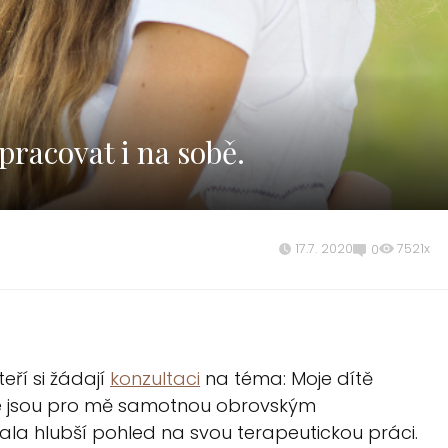
pracovat i na sobě.
17.7. 2020
7521x
0
eří si žádají
konzultaci
na téma: Moje dítě
ace jsou pro mě samotnou obrovským
kala hlubší pohled na svou terapeutickou práci.