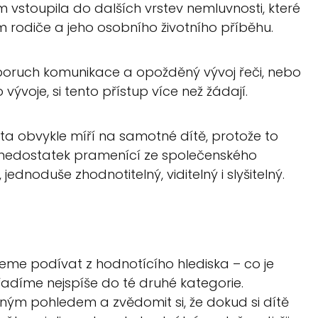
vstoupila do dalších vrstev nemluvnosti, které
ím rodiče a jeho osobního životního příběhu.
poruch komunikace a opožděný vývoj řeči, nebo
ývoje, si tento přístup více než žádají.
uta obvykle míří na samotné dítě, protože to
 nedostatek pramenící ze společenského
ednoduše zhodnotitelný, viditelný i slyšitelný.
me podívat z hodnotícího hlediska – co je
adíme nejspíše do té druhé kategorie.
ným pohledem a zvědomit si, že dokud si dítě