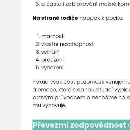
a často i zablokování možné kom
Na straně rodiče
naopak k pocitu:
marnosti
vlastní neschopnosti
selhání
přetížení
vyhoření
Pokud však část pozornosti věnujeme 
a emoce, které s danou situací vyplo
pravým průvodcem a necháme ho kráč
mu vyhovuje.
Převezmi zodpovědnost