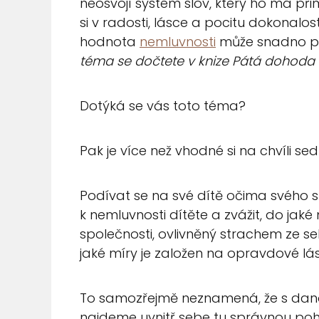
neosvojí systém slov, který ho má přim
si v radosti, lásce a pocitu dokonalost
hodnota
nemluvnosti
může snadno pře
téma se dočtete v knize Pátá dohoda 
Dotýká se vás toto téma?
Pak je více než vhodné si na chvíli se
Podívat se na své dítě očima svého sr
k nemluvnosti dítěte a zvážit, do jaké
společnosti, ovlivněný strachem ze se
jaké míry je založen na opravdové lá
To samozřejmě neznamená, že s dano
najdeme uvnitř sebe tu správnou poho