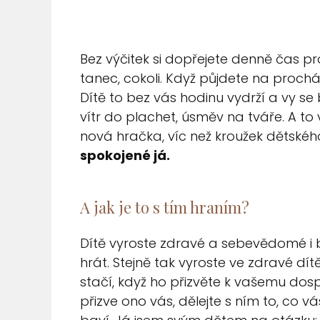
Bez výčitek si dopřejete denně čas pro
tanec, cokoli. Když půjdete na prochá
Dítě to bez vás hodinu vydrží a vy s
vítr do plachet, úsměv na tváře. A to
nová hračka, víc než kroužek dětskéh
spokojené já.
A jak je to s tím hraním?
Dítě vyroste zdravé a sebevědomé i 
hrát. Stejně tak vyroste ve zdravé dí
stačí, když ho přizvěte k vašemu dospě
přizve ono vás, dělejte s ním to, co vá