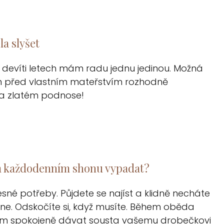
a slyšet
 devíti letech mám radu jednu jedinou. Možná
em před vlastním mateřstvím rozhodně
na zlatém podnose!
om každodenním shonu vypadat?
sné potřeby. Půjdete se najíst a klidně necháte
ane. Odskočíte si, když musíte. Během oběda
tom spokojeně dávat sousta vašemu drobečkovi