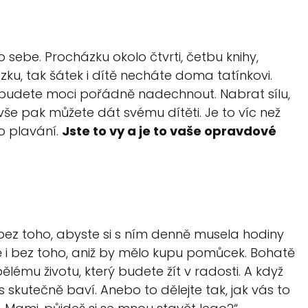
 sebe. Procházku okolo čtvrti, četbu knihy,
zku, tak šátek i dítě necháte doma tatínkovi.
e budete moci pořádně nadechnout. Nabrat sílu,
 vše pak můžete dát svému dítěti. Je to víc než
o plavání.
Jste to vy a je to vaše opravdové
bez toho, abyste si s ním denně musela hodiny
tě i bez toho, aniž by mělo kupu pomůcek. Bohatě
lému životu, který budete žít v radosti. A když
s skutečně baví. Anebo to dělejte tak, jak vás to