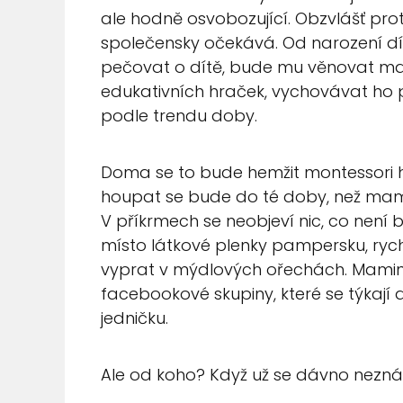
ale hodně osvobozující. Obzvlášť prot
společensky očekává. Od narození 
pečovat o dítě, bude mu věnovat ma
edukativních hraček, vychovávat ho
podle trendu doby.
Doma se to bude hemžit montessori h
houpat se bude do té doby, než mam
V příkrmech se neobjeví nic, co není
místo látkové plenky pampersku, rychl
vyprat v mýdlových ořechách. Mamin
facebookové skupiny, které se týkají d
jedničku.
Ale od koho? Když už se dávno nezná