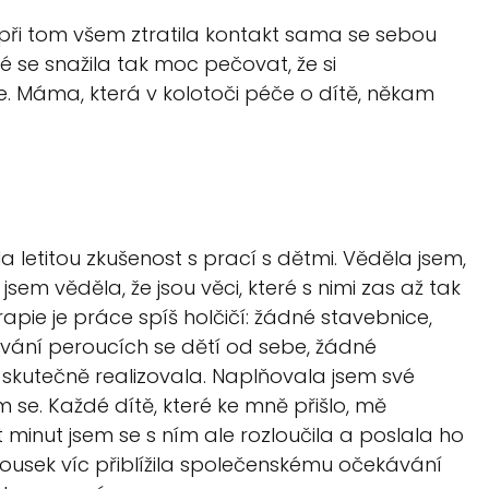
 při tom všem ztratila kontakt sama se sebou
é se snažila tak moc pečovat, že si
 je. Máma, která v kolotoči péče o dítě, někam
a letitou zkušenost s prací s dětmi. Věděla jsem,
sem věděla, že jsou věci, které s nimi zas až tak
pie je práce spíš holčičí: žádné stavebnice,
ání peroucích se dětí od sebe, žádné
i skutečně realizovala. Naplňovala jsem své
m se. Každé dítě, které ke mně přišlo, mě
t minut jsem se s ním ale rozloučila a poslala ho
ousek víc přiblížila společenskému očekávání