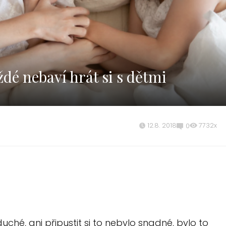
é nebaví hrát si s dětmi
12.8. 2018
7732x
0
uché, ani připustit si to nebylo snadné, bylo to