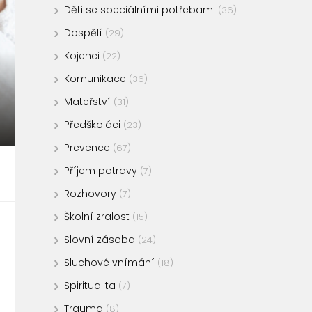
Děti se speciálními potřebami
(36)
Dospělí
(29)
Kojenci
(22)
Komunikace
(36)
Mateřství
(31)
Předškoláci
(23)
Prevence
(67)
Příjem potravy
(7)
Rozhovory
(7)
Školní zralost
(15)
Slovní zásoba
(24)
Sluchové vnímání
(18)
Spiritualita
(7)
Trauma
(8)