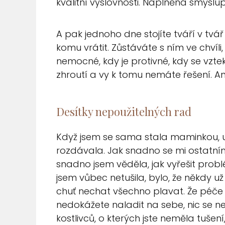
kvalitní výslovnosti. Naplněná smyslu
A pak jednoho dne stojíte tváří v tvář
komu vrátit. Zůstáváte s ním ve chvíli,
nemocné, kdy je protivné, kdy se vztek
zhroutí a vy k tomu nemáte řešení. An
Desítky nepoužitelných rad
Když jsem se sama stala maminkou, uv
rozdávala. Jak snadno se mi ostatním 
snadno jsem věděla, jak vyřešit prob
jsem vůbec netušila, bylo, že někdy u
chuť nechat všechno plavat. Že péče 
nedokážete naladit na sebe, nic se ne
kostlivců, o kterých jste neměla tuš