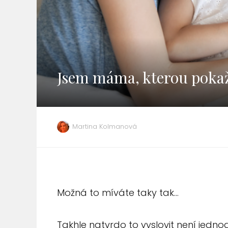
Jsem máma, kterou pokažd
Martina Kolmanová
Možná to míváte taky tak…
Takhle natvrdo to vyslovit není jednod