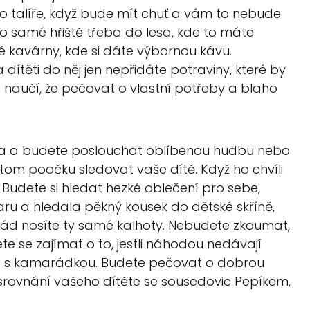
ho talíře, když bude mít chuť a vám to nebude
to samé hřiště třeba do lesa, kde to máte
 kavárny, kde si dáte výbornou kávu.
 dítěti do něj jen nepřidáte potraviny, které by
se naučí, že pečovat o vlastní potřeby a blaho
hátka a budete poslouchat oblíbenou hudbu nebo
řitom poočku sledovat vaše dítě. Když ho chvíli
. Budete si hledat hezké oblečení pro sebe,
u a hledala pěkný kousek do dětské skříně,
pořád nosíte ty samé kalhoty. Nebudete zkoumat,
ete se zajímat o to, jestli náhodou nedávají
jít s kamarádkou. Budete pečovat o dobrou
 srovnání vašeho dítěte se sousedovic Pepíkem,