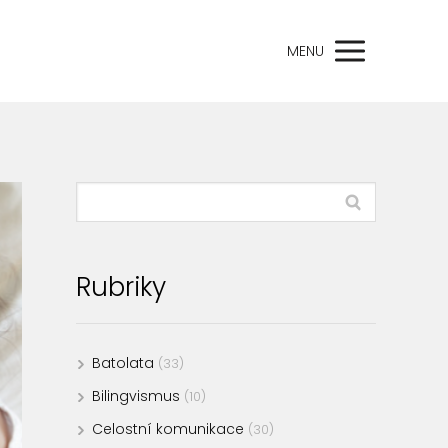
MENU
Rubriky
Batolata
(33)
Bilingvismus
(10)
Celostní komunikace
(30)