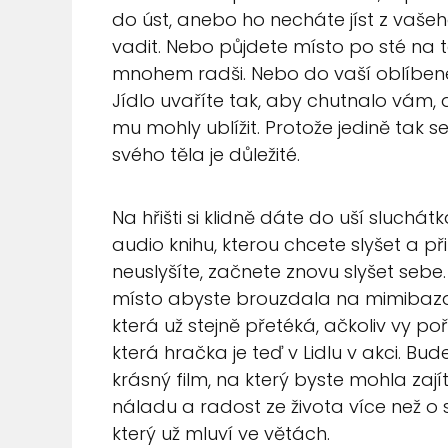
do úst, anebo ho necháte jíst z vaše
vadit. Nebo půjdete místo po sté na 
mnohem radši. Nebo do vaší oblíbené
Jídlo uvaříte tak, aby chutnalo vám, a
mu mohly ublížit. Protože jedině tak 
svého těla je důležité.
Na hřišti si klidně dáte do uší sluc
audio knihu, kterou chcete slyšet a p
neuslyšíte, začnete znovu slyšet sebe
místo abyste brouzdala na mimibazar
která už stejně přetéká, ačkoliv vy 
která hračka je teď v Lidlu v akci. Bud
krásný film, na který byste mohla za
náladu a radost ze života více než o
který už mluví ve větách.