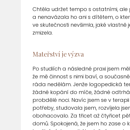
Chtěla udržet tempo s ostatními, ale
a nenavázala ho ani s dítětem, o kter
ve skutečnosti nevšimla, jaké vlastně
zmizela.
Mateřství je výzva
Po studiích a následné praxi jsem měl
že mě činnost s nimi baví, a současně j
ráda nedělám. Jenže logopedická tera
žádné kopání do míče, žádné odtrháv
probdělé noci. Navíc jsem se v terapi
potřeby, studovala jsem, rozvíjela jse
obohacovalo. Za třicet až čtyřicet pě
domů. Spokojená, že jsem ho zase o k