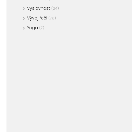
Výslovnost
(24)
Vývoj řeči
(78)
Yoga
(7)