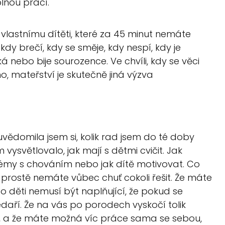
plnou prací.
 vlastnímu dítěti, které za 45 minut nemáte
 kdy brečí, kdy se směje, kdy nespí, kdy je
á nebo bije sourozence. Ve chvíli, kdy se věci
o, mateřství je skutečně jiná výzva
ědomila jsem si, kolik rad jsem do té doby
vysvětlovalo, jak mají s dětmi cvičit. Jak
lémy s chováním nebo jak dítě motivovat. Co
ž prostě nemáte vůbec chuť cokoli řešit. Že máte
o děti nemusí být naplňující, že pokud se
daří. Že na vás po porodech vyskočí tolik
ení, a že máte možná víc práce sama se sebou,