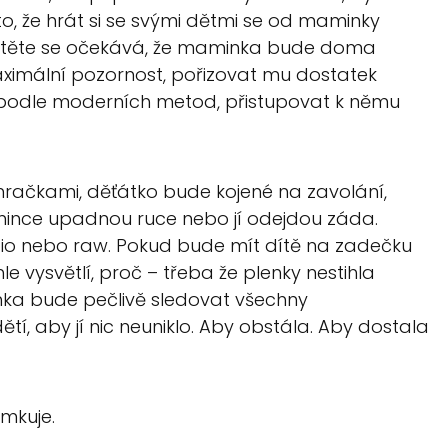
o, že hrát si se svými dětmi se od maminky
dítěte se očekává, že maminka bude doma
ximální pozornost, pořizovat mu dostatek
 podle moderních metod, přistupovat k němu
račkami, děťátko bude kojené na zavolání,
ince upadnou ruce nebo jí odejdou záda.
 bio nebo raw. Pokud bude mít dítě na zadečku
e vysvětlí, proč – třeba že plenky nestihla
ka bude pečlivě sledovat všechny
ětí, aby jí nic neuniklo. Aby obstála. Aby dostala
mkuje.