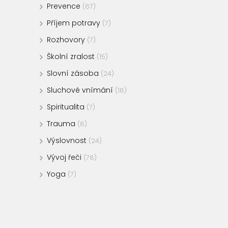
Prevence
(67)
Příjem potravy
(7)
Rozhovory
(7)
Školní zralost
(15)
Slovní zásoba
(24)
Sluchové vnímání
(18)
Spiritualita
(7)
Trauma
(8)
Výslovnost
(24)
Vývoj řeči
(78)
Yoga
(7)