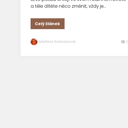
a těle dítěte něco změnit, vždy je...
Celý článek
Martina Kolmanová