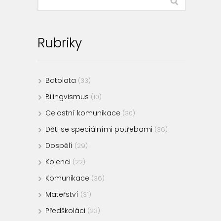
Rubriky
Batolata
(33)
Bilingvismus
(10)
Celostní komunikace
(30)
Děti se speciálními potřebami
(36)
Dospělí
(29)
Kojenci
(22)
Komunikace
(36)
Mateřství
(31)
Předškoláci
(23)