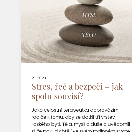
2.1. 2023
Stres, řeč a bezpečí – jak
spolu souvisí?
Jako celostní terapeutka doprovázím
rodiče k tomu, aby se dotkli tří vrstev
lidského bytí. Těla, mysli a duše a uvědomili
si, že pokud chtějí ve svém rodinném životě