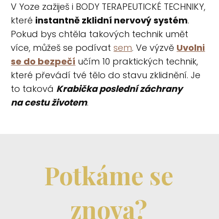
V Yoze zažiješ i BODY TERAPEUTICKÉ TECHNIKY,
které
instantně zklidní nervový systém
.
Pokud bys chtěla takových technik umět
více, můžeš se podívat
sem
. Ve výzvě
Uvolni
se do bezpečí
učím 10 praktických technik,
které převádí tvé tělo do stavu zklidnění. Je
to taková
Krabička poslední záchrany
na cestu životem
.
Potkáme se
znova?