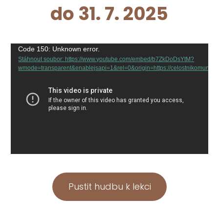
do 31. 7. 2025
Video
Code 150: Unknown error.
Stáhnout soubor: https://www.youtube.com/embed/b7ZkDoDsYtM?
přehrávač
wmode=transparent&enablejsapi=1&rel=0&origin=https://celostnikomunika
Pustit hudbu k lekci