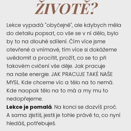
ŽIVOTĚ?
Lekce vypadá "obyčejně", ale kdybych měla
do detailu popsat, co vše se v ní dělo, bylo
by to na dlouhé sdílení. Čím více jsme
otevřené a vnímavé, tím více si dokážeme
uvědomit a procítit, prožít, co se to při
takovém cvičení vše děje. Jak pracuje
na naše energie. JAK PRACUJE TAKÉ NAŠE
MYSL. Kde chceme víc a tělo na to nemá.
Kde naopak tělo na to má a my mu to
nedopřejeme.
Lekce je pomalá
. Na konci se dozvíš proč.
A sama zjistíš, jestli je tohle právě to, co nyní
hledáš, potřebuješ.