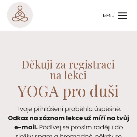
MENU
Děkuji za registraci
na lekci
YOGA pro duši
Tvoje přihlášení proběhlo úspěšně.
Odkaz na záznam lekce už míří na tvůj
e-mail.
Podívej se prosím raději i do
složky spam a hromadné, někdy se