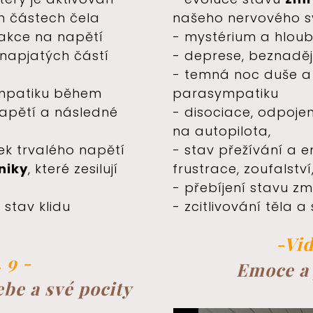
h částech čela
našeho nervového 
eakce na napětí
- mystérium a hlou
 napjatých částí
- deprese, beznadě
- temná noc duše a 
ympatiku během
parasympatiku
apětí a následné
- disociace, odpojení
na autopilota,
ek trvalého napětí
- stav přežívání a 
niky
, které zesilují
frustrace, zoufalství
- přebíjení stavu zm
 stav klidu
- zcitlivování těla a
-Vid
 9 -
Emoce a 
be a své pocity