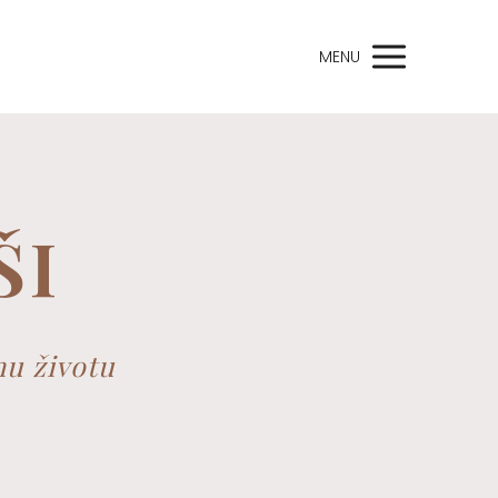
MENU
ŠI
mu životu