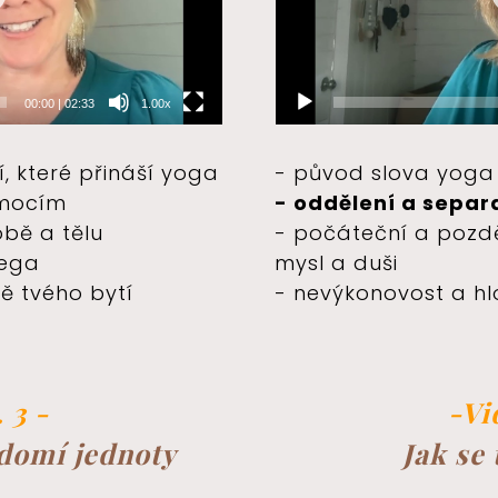
00:00
|
02:33
1.00x
, které přináší yoga
- původ slova yog
emocím
- oddělení a separ
obě a tělu
- počáteční a pozděj
 ega
mysl a duši
ě tvého bytí
- nevýkonovost a hl
 3 -
-Vi
ědomí jednoty
Jak se 