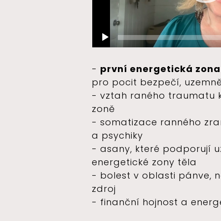
-
první energetická zona
pro pocit bezpečí, uzemně
- vztah raného traumatu k
zoně
- somatizace ranného zran
a psychiky
- asany, které podporují u
energetické zony těla
- bolest v oblasti pánve, no
zdroj
- finanční hojnost a ener