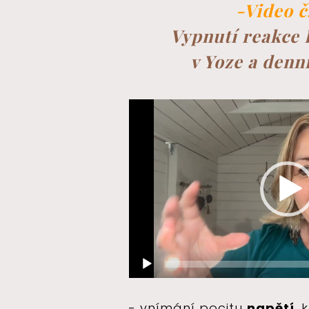
-Video č.
Vypnutí reakce 
v Yoze a denn
Video
přehrávač
- vnímání pocitu
napětí
, 