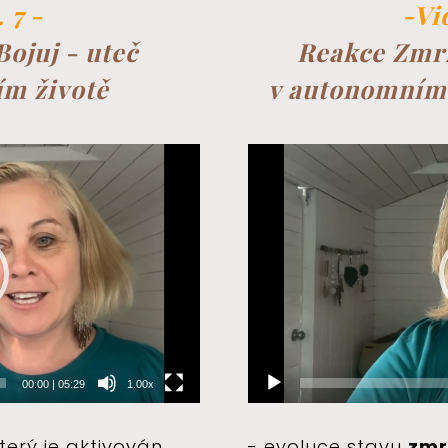
 7 -
-Vi
Bojuj - uteč
Reakce Zmrz
ím životě
v autonomním
Video
přehrávač
00:00
|
05:29
1.00x
který je aktivován
- evoluce stavu
zmr