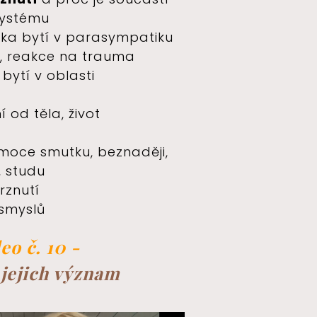
systému
bka bytí v parasympatiku
j, reakce na trauma
bytí v oblasti
 od těla, život
emoce smutku, beznaději,
, studu
rznutí
 smyslů
eo č. 10 -
jejich význam