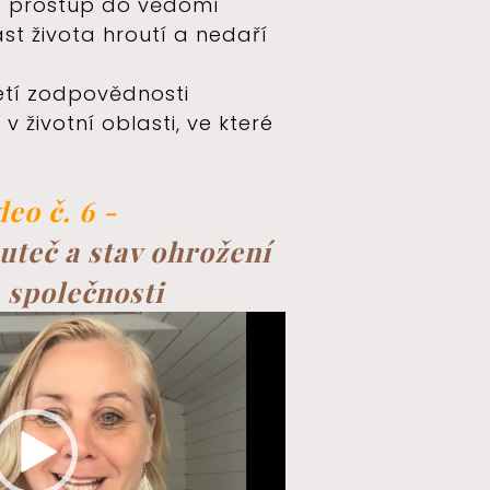
 a prostup do vědomí
ást života hroutí a nedaří
zetí zodpovědnosti
v životní oblasti, ve které
deo č. 6 -
uteč a stav ohrožení
a společnosti