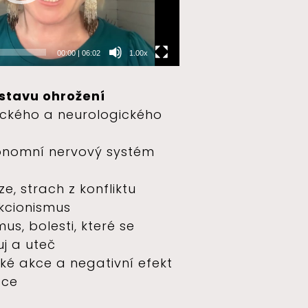
00:00
|
06:02
1.00x
stavu ohrožení
ckého a neurologického
tonomní nervový systém
ze, strach z konfliktu
kcionismus
s, bolesti, které se
juj a uteč
átké akce a negativní efekt
ace