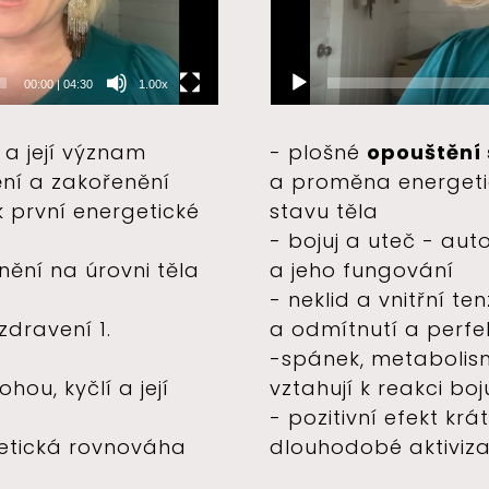
00:00
|
04:30
1.00x
a její význam
- plošné
opouštění 
ní a zakořenění
a proměna energeti
 první energetické
stavu těla
- bojuj a uteč - au
ění na úrovni těla
a jeho fungování
- neklid a vnitřní ten
zdravení 1.
a odmítnutí a perfe
-spánek, metabolismu
hou, kyčlí a její
vztahují k reakci bo
- pozitivní efekt kr
getická rovnováha
dlouhodobé aktiviz