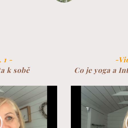
 1 -
-Vi
ta k sobě
Co je yoga a In
Video
přehrávač