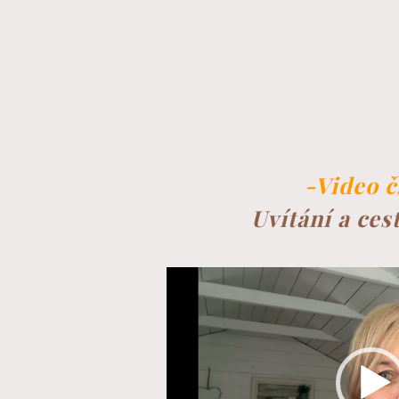
-Video č.
Uvítání a ces
Video
přehrávač