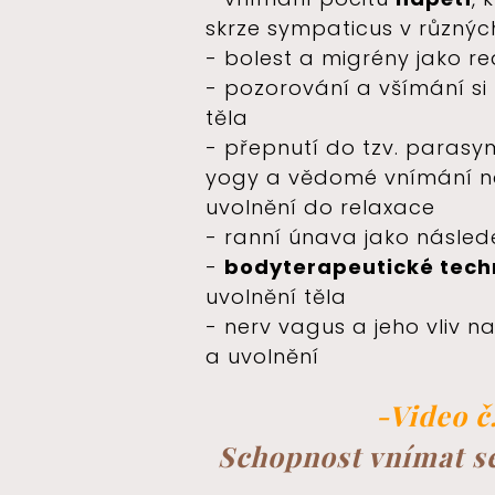
skrze sympaticus v různýc
- bolest a migrény jako r
- pozorování a všímání si
těla
- přepnutí do tzv. paras
yogy a vědomé vnímání n
uvolnění do relaxace
- ranní únava jako násled
-
bodyterapeutické tech
uvolnění těla
- nerv vagus a jeho vliv na
a uvolnění
-Video č.
Schopnost vnímat se