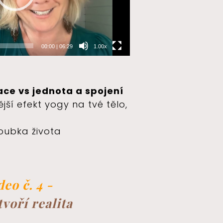
00:00
|
06:29
1.00x
a
ace vs jednota a spojení
ší efekt yogy na tvé tělo,
oubka života
deo č. 4 -
tvoří realita