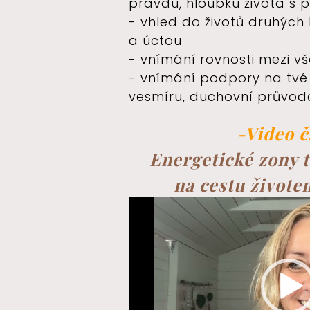
pravdu, hloubku života s 
- vhled do životů druhých 
a úctou
- vnímání rovnosti mezi vš
- vnímání podpory na tvé
vesmíru, duchovní průvod
-Video č.
Energetické zony 
na cestu životem
Video
přehrávač