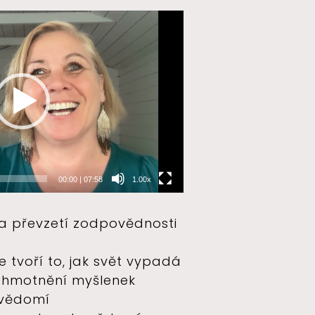
00:00
|
07:58
1.00x
a převzetí zodpovědnosti
e tvoří to, jak svět vypadá
e zhmotnění myšlenek
 vědomí