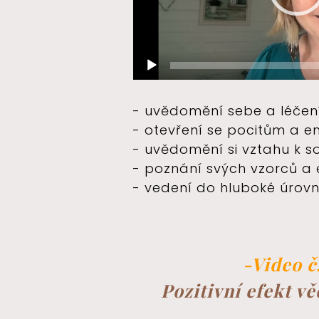
- uvědomění sebe a léčení
- otevření se pocitům a 
- uvědomění si vztahu k s
- poznání svých vzorců a
- vedení do hluboké úrovn
-Video č.
Pozitivní efekt v