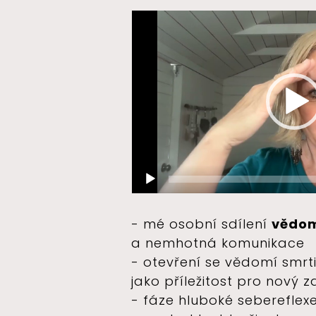
Video
přehrávač
- mé osobní sdílení
vědom
a nemhotná komunikace
- otevření se vědomí smrti
jako příležitost pro nový 
- fáze hluboké sebereflex