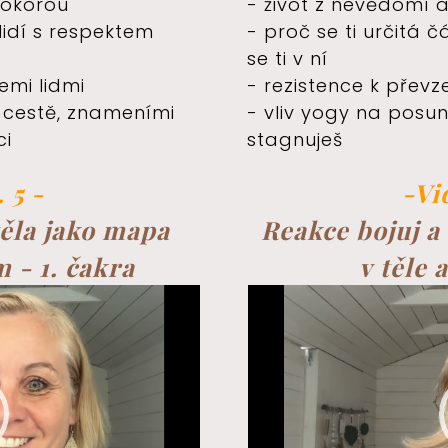
pokorou
- život z nevědomí
lidí s respektem
- proč se ti určitá č
se ti v ní
emi lidmi
- rezistence k přev
 cestě, znameními
- vliv yogy na posun 
ci
stagnuješ
 5 -
-Vi
těla jako mapa
Reakce bojuj a 
 - 1. čakra
v těle 
Video
přehrávač