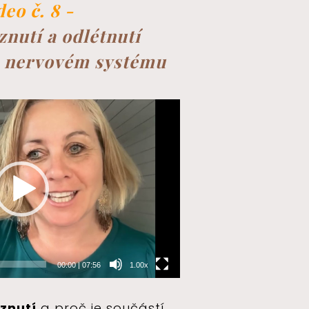
deo č. 8 -
nutí a odlétnutí
 nervovém systému
00:00
|
07:56
1.00x
znutí
a proč je součástí