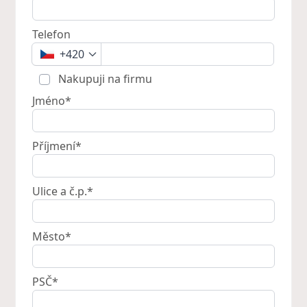
Telefon
+420
Nakupuji na firmu
Jméno*
Příjmení*
Ulice a č.p.*
Město*
PSČ*