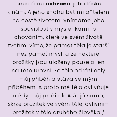
neustálou
ochranu
, jeho lásku
k nám. A jeho snahu být mi přítelem
na cestě životem. Vnímáme jeho
souvislost s myšlenkami i s
chováním, které ve svém životě
tvořím. Víme, že paměť těla je starší
než paměť mysli a že některé
prožitky jsou uloženy pouze a jen
na této úrovni. Že tělo odráží celý
můj příběh a stává se mým
příběhem. A proto mé tělo ovlivňuje
každý můj prožitek. A že já sama,
skrze prožitek ve svém těle, ovlivním
prožitek v těle druhého člověka /