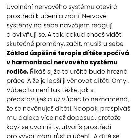
Uvolnění nervového systému otevírá
prostředí k učení a zrání. Nervové
systémy na sebe navzájem reagují
a ovlivňují se. A tak, pokud chceš vidět
skutečné proměny, začít. musíš u sebe.
Základ úspěšné terapie dítěte spočívá
v harmonizaci nervového systému
rodiče.
Říkáš si, že to určitě bude hrozně
práce. A že je lepší ji věnovat dítěti. Omyl.
Vůbec to není tak těžké, jak si
představuješ a už vůbec to neznamená,
že se nevěnuješ dítěti. Naopak, prospíváš
mu daleko více než doposud, protože
když se uvolníš ty, utvoříš prostředí
pro vývoj, zrání, růst a učení. A dítě se