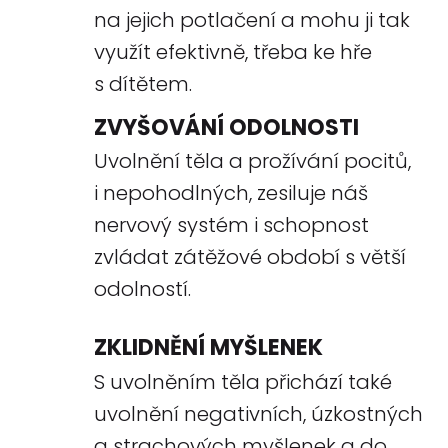
na jejich potlačení a mohu ji tak
využít efektivně, třeba ke hře
s dítětem.
ZVYŠOVÁNÍ ODOLNOSTI
Uvolnění těla a prožívání pocitů,
i nepohodlných, zesiluje náš
nervový systém i schopnost
zvládat zátěžové období s větší
odolností.
ZKLIDNĚNÍ MYŠLENEK
S uvolněním těla přichází také
uvolnění negativních, úzkostných
a strachových myšlenek a do