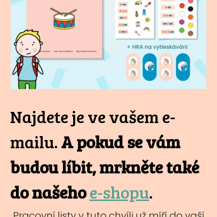
Najdete je ve vašem e-
mailu.
A pokud se vám
budou líbit, mrkněte také
do našeho
e-shopu
.
Pracovní listy v tuto chvíli už míří do vaší