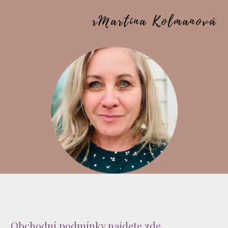
rMartina Kolmanová
Obchodní podmínky najdete
zde