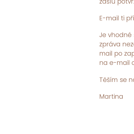
zašlu potvr
E-mail ti p
Je vhodné s
zpráva nez
mail po za
na e-mail
Těším se n
Martina