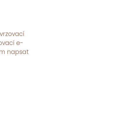
tvrzovací
ovací e-
ám napsat