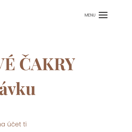
MENU
É ČAKRY
návku
a účet ti