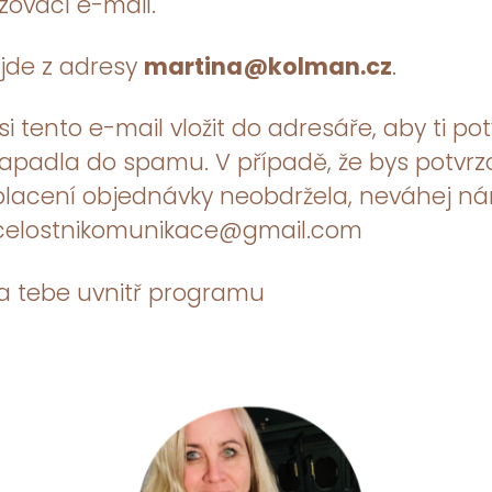
zovací e-mail.
řijde z adresy
martina@kolman.cz
.
i tento e-mail vložit do adresáře, aby ti po
apadla do spamu. V případě, že bys potvrz
placení objednávky neobdržela, neváhej n
 celostnikomunikace@gmail.com
a tebe uvnitř programu