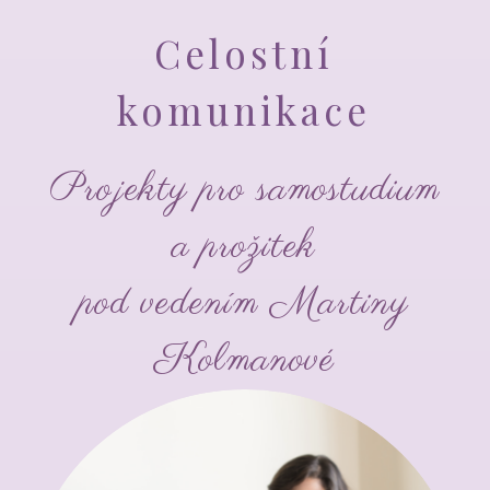
Celostní
komunikace
Projekty pro samostudium
a prožitek
pod vedením Martiny
Kolmanové