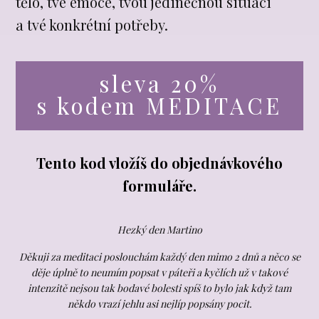
tělo, tvé emoce, tvou jedinečnou situaci
a tvé konkrétní potřeby.
sleva 20%
s kodem MEDITACE
Tento kod vložíš do objednávkového
formuláře.
Hezký den Martino
Děkuji za meditaci poslouchám každý den mimo 2 dnů a něco se
děje úplně to neumím popsat v páteři a kyčlích už v takové
intenzitě nejsou tak bodavé bolesti spíš to bylo jak když tam
někdo vrazí jehlu asi nejlíp popsány pocit.