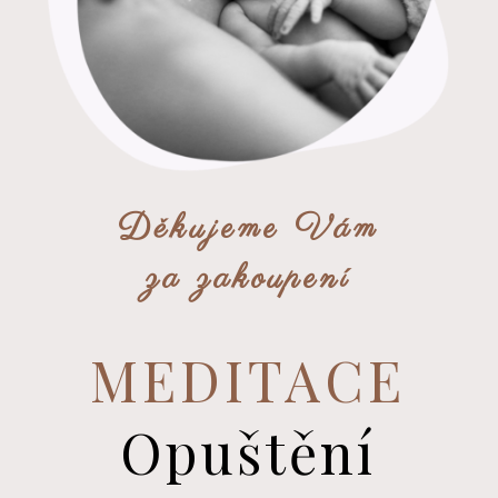
Děkujeme Vám
za zakoupení
MEDITACE
Opuštění