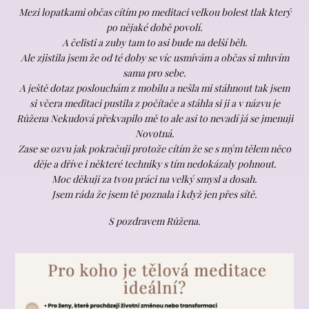
Mezi lopatkami občas cítím po meditaci velkou bolest tlak který
po nějaké době povolí.
A čelisti a zuby tam to asi bude na delší běh.
Ale zjistila jsem že od té doby se víc usmívám a občas si mluvím
sama pro sebe.
A ještě dotaz poslouchám z mobilu a nešla mi stáhnout tak jsem
si včera meditaci pustila z počítače a stáhla si ji a v názvu je
Růžena Nekudová překvapilo mě to ale asi to nevadí já se jmenuji
Novotná.
Zase se ozvu jak pokračuji protože cítím že se s mým tělem něco
děje a dříve i některé techniky s tím nedokázaly pohnout.
Moc děkuji za tvou práci na velký smysl a dosah.
Jsem ráda že jsem tě poznala i když jen přes sítě.
S pozdravem Růžena.