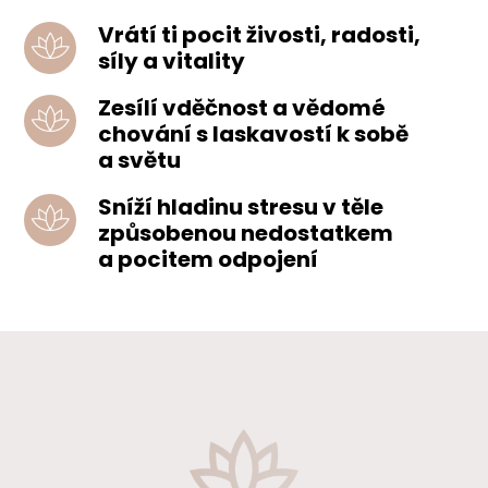
Vrátí ti pocit živosti, radosti,
síly a vitality
Zesílí vděčnost a vědomé
chování s laskavostí k sobě
a světu
Sníží hladinu stresu v těle
způsobenou nedostatkem
a pocitem odpojení