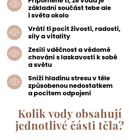
Připomene ti, že voda je
základní součást tebe ale
i světa okolo
Vrátí ti pocit živosti, radosti,
síly a vitality
Zesílí vděčnost a vědomé
chování s laskavostí k sobě
a světu
Sníží hladinu stresu v těle
způsobenou nedostatkem
a pocitem odpojení
Kolik vody obsahují
jednotlivé části těla?