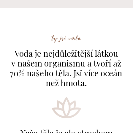
ty jsi voda
Voda je nejdůležitější látkou
v našem organismu a tvoří až
70% našeho těla. Jsi více oceán
než hmota.
Naše tělo je ale strachem