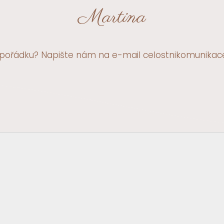
Martina
epořádku? Napište nám na e-mail celostnikomunika