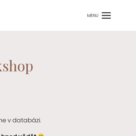
MENU
kshop
e v databázi.