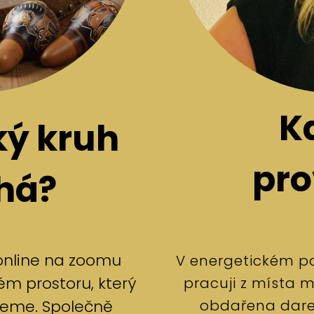
K
ký kruh
pr
há?
online na zoomu
V energetickém po
 prostoru, který
pracuji z místa m
obdařena darem
řeme. Společně