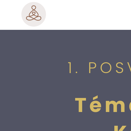
1. PO
Tém