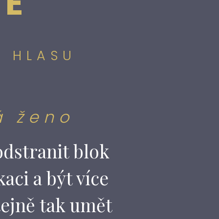
CE
O HLASU
á ženo
odstranit blok
aci a být více
tejně tak umět