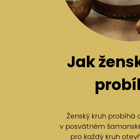
Jak žens
probí
Ženský kruh probíhá 
v posvátném šamanském
pro každý kruh otev