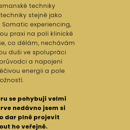
amanské techniky
techniky stejně jako
 Somatic experiencing,
u praxi na poli klinické
vše, co dělám, nechávám
vou duši ve spolupráci
průvodci a napojení
éčivou energii a pole
ožností.
ru se pohybuji velmi
prve nedávno jsem si
o dar plně projevit
out ho veřejně.