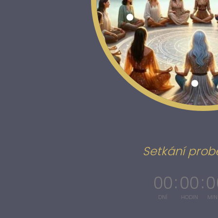
Setkání prob
0
0
0
0
0
DNÍ
HODIN
MIN