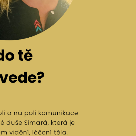
do tě
ovede?
li a na poli komunikace
é duše Simará, která je
 vidění, léčení těla.