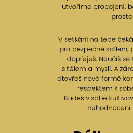
utvoříme propojení, b
prostor
V setkání na tebe čeká
pro bezpečné sdílení,
dopřeješ. Naučíš se
s tělem a myslí. A zá
otevřeš nové formě ko
respektem k sob
Budeš v sobě kultivo
nehodnocení a