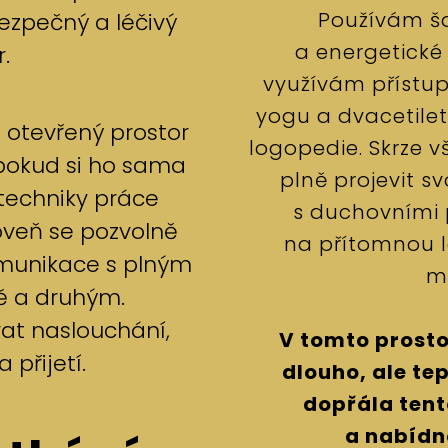
Používám š
ezpečný a léčivý
a energetické 
.
využívám přístup
yogu a dvacetileto
 otevřený prostor
logopedie. Skrze 
 pokud si ho sama
plně projevit s
 techniky práce
s duchovními 
roveň se pozvolně
na přítomnou l
munikace s plným
m
ě a druhým.
vat naslouchání,
V tomto prosto
 přijetí.
dlouho, ale te
dopřála tent
a nabídn