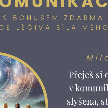
OMUNIKA
S BONUSEM ZDARMA
CE LÉČIVÁ SÍLA MÉH
Mil
Přeješ si 
v komunik
slyšena, s