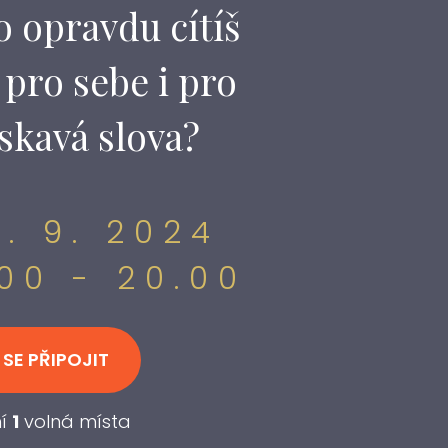
co opravdu cítíš
 pro sebe i pro
skavá slova?
2. 9. 2024
.00 - 20.00
 SE PŘIPOJIT
ní
1
volná místa