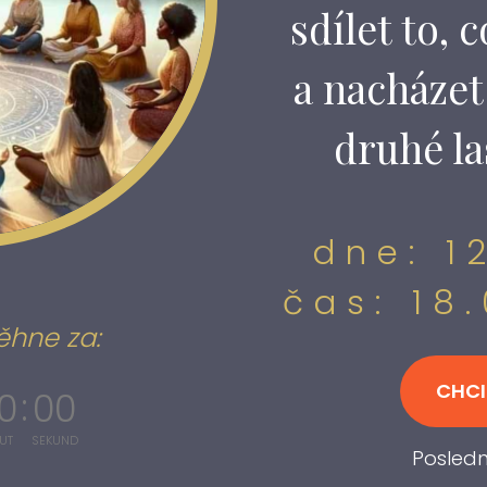
sdílet to, 
a nacházet
druhé la
dne: 1
čas: 18
ěhne za:
CHCI
0
0
0
UT
SEKUND
Posled