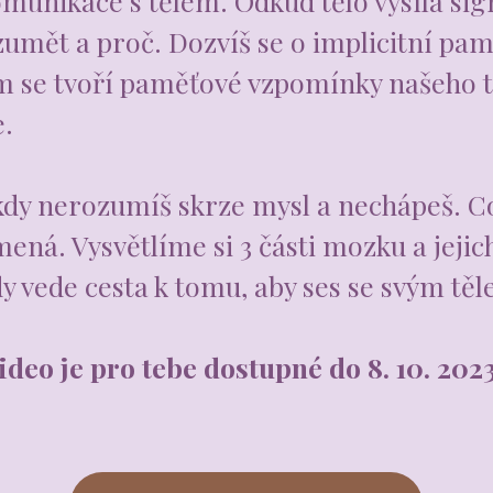
omunikace s tělem. Odkud tělo vysílá sign
mět a proč. Dozvíš se o implicitní paměti
m se tvoří paměťové vzpomínky našeho tě
e.
dy nerozumíš skrze mysl a nechápeš. C
mená. Vysvětlíme si 3 části mozku a jejic
y vede cesta k tomu, aby ses se svým tě
ideo je pro tebe dostupné do 8. 10. 202