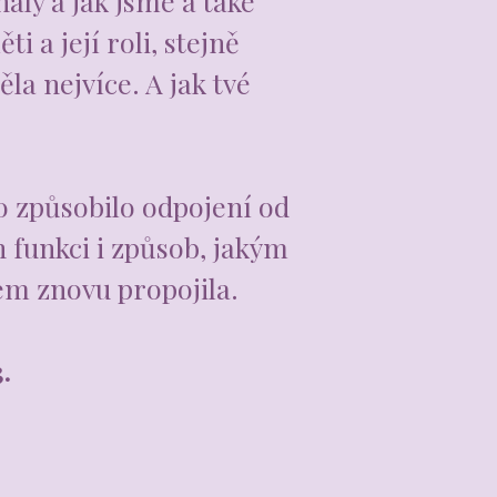
ály a jak jsme a také
 a její roli, stejně
la nejvíce. A jak tvé
o způsobilo odpojení od
h funkci i způsob, jakým
lem znovu propojila.
3.