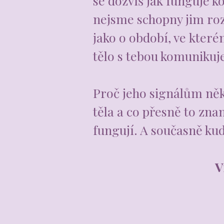
se dozvíš jak funguje k
nejsme schopny jim rozu
jako o období, ve které
tělo s tebou komunikuj
Proč jeho signálům něk
těla a co přesně to zna
fungují. A současně kud
V