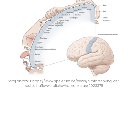
Zdroj obrázku: https://www.spektrum.de/news/hirnforschung-der-
raetselhafte-weibliche-homunkulus/2023378