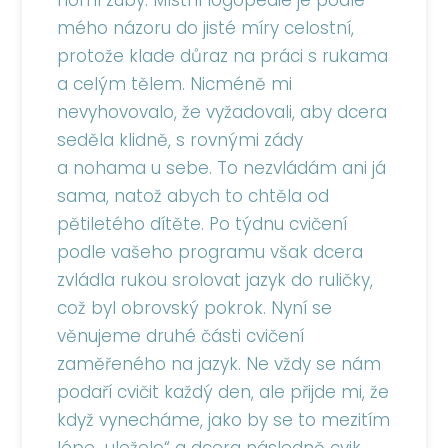
horní zuby. Místní logopedie je podle
mého názoru do jisté míry celostní,
protože klade důraz na práci s rukama
a celým tělem. Nicméně mi
nevyhovovalo, že vyžadovali, aby dcera
seděla klidně, s rovnými zády
a nohama u sebe. To nezvládám ani já
sama, natož abych to chtěla od
pětiletého dítěte. Po týdnu cvičení
podle vašeho programu však dcera
zvládla rukou srolovat jazyk do ruličky,
což byl obrovský pokrok. Nyní se
věnujeme druhé části cvičení
zaměřeného na jazyk. Ne vždy se nám
podaří cvičit každý den, ale přijde mi, že
když vynecháme, jako by se to mezitím