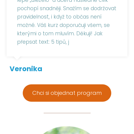
lépe „uleželo“ a dcera následně cvik
pochopí snadněji. Snažím se dodržovat
pravidelnost, i když to občas není
možné. Váš kurz doporučuji všem, se
kterými o tom mluvím. Děkuji! Jak
přepsat text: 5 tipů, j
Veronika
Chci si objednat program