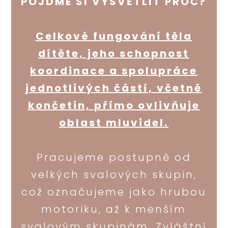
POJĎME SI VYSVĚTLIT PROČ?
Celkové fungování těla
dítěte, jeho schopnost
koordinace a spolupráce
jednotlivých částí, včetně
končetin, přímo ovlivňuje
oblast mluvidel.
Pracujeme postupně od
velkých svalových skupin,
což označujeme jako hrubou
motoriku, až k menším
svalovým skupinám. Zvláštní