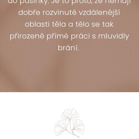
do pusinky. Je to proto, že nemají
dobře rozvinuté vzdálenější
oblasti těla a tělo se tak
přirozeně přímé práci s mluvidly
brání.