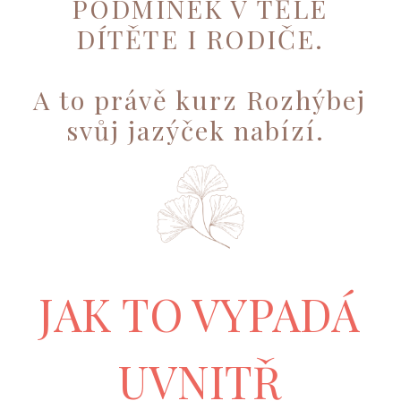
PODMÍNEK V TĚLE
DÍTĚTE I RODIČE.
A to právě kurz Rozhýbej
svůj jazýček nabízí.
JAK TO VYPADÁ
UVNITŘ