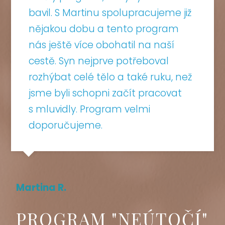
bavil. S Martinu spolupracujeme již
nějakou dobu a tento program
nás ještě více obohatil na naší
cestě. Syn nejprve potřeboval
rozhýbat celé tělo a také ruku, než
jsme byli schopni začít pracovat
s mluvidly. Program velmi
doporučujeme.
Martina R.
PROGRAM "NEÚTOČÍ"