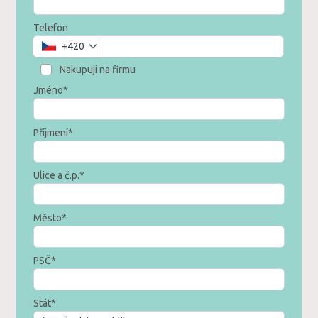
Telefon
+420
Nakupuji na firmu
Jméno*
Příjmení*
Ulice a č.p.*
Město*
PSČ*
Stát*