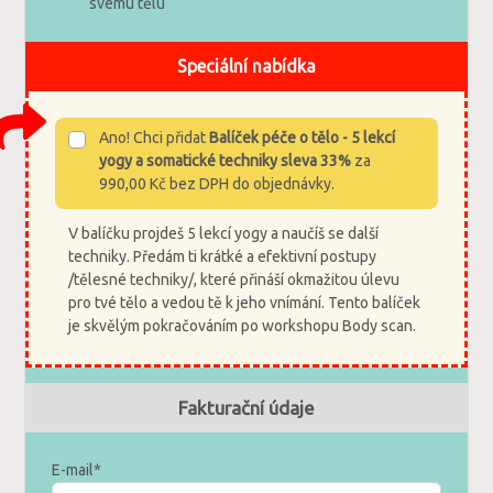
svému tělu
Speciální nabídka
Ano! Chci přidat
Balíček péče o tělo - 5 lekcí
yogy a somatické techniky sleva 33%
za
990,00 Kč bez DPH do objednávky.
V balíčku projdeš 5 lekcí yogy a naučíš se další
techniky. Předám ti krátké a efektivní postupy
/tělesné techniky/, které přináší okmažitou úlevu
pro tvé tělo a vedou tě k jeho vnímání. Tento balíček
je skvělým pokračováním po workshopu Body scan.
Fakturační údaje
E-mail*