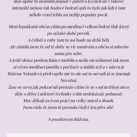
děje úplně to neumím popsat v páteři a kyčlích už v takové
intenzitě nejsou tak bodavé bolesti spíš to bylo jak když tam
někdo vrazí jehlu asi nejlíp popsány pocit.
Mezi lopatkami občas cítím po meditaci velkou bolest tlak který
po nějaké době povolí.
A čelisti a zuby tam to asi bude na delší běh.
Ale zjistila jsem že od té doby se víc usmívám a občas si mluvím
sama pro sebe.
A ještě dotaz poslouchám z mobilu a nešla mi stáhnout tak jsem
si včera meditaci pustila z počítače a stáhla si ji a v názvu je
Růžena Nekudová překvapilo mě to ale asi to nevadí já se jmenuji
Novotná.
Zase se ozvu jak pokračuji protože cítím že se s mým tělem něco
děje a dříve i některé techniky s tím nedokázaly pohnout.
Moc děkuji za tvou práci na velký smysl a dosah.
Jsem ráda že jsem tě poznala i když jen přes sítě.
S pozdravem Růžena.