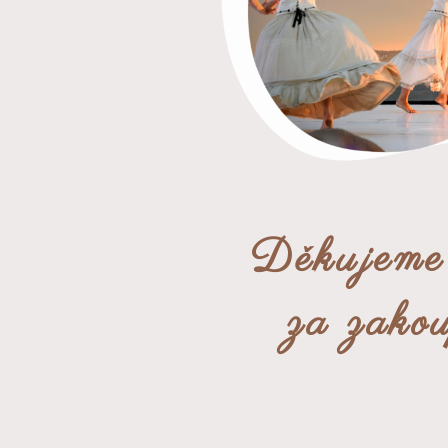
Děkujem
za zako