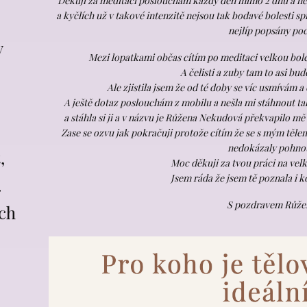
Děkuji za meditaci poslouchám každý den mimo 2 dnů a něc
a kyčlích už v takové intenzitě nejsou tak bodavé bolesti sp
nejlíp popsány poc
y
Mezi lopatkami občas cítím po meditaci velkou boles
A čelisti a zuby tam to asi bud
Ale zjistila jsem že od té doby se víc usmívám 
A ještě dotaz poslouchám z mobilu a nešla mi stáhnout tak
a stáhla si ji a v názvu je Růžena Nekudová překvapilo mě 
Zase se ozvu jak pokračuji protože cítím že se s mým tělem
nedokázaly pohno
,
Moc děkuji za tvou práci na velk
Jsem ráda že jsem tě poznala i kd
.
S pozdravem Růže
ích