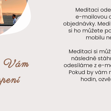
Meditaci od
e-mailovou 
objednávky. Medi
si ho můžete p
mobilu n
Meditaci si mů
následně stáhn
e Vám
odesíláme z e-m
Pokud by vám 
upení
hodin, ozv