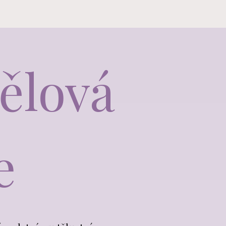
ělová
e