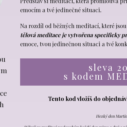
Představ si meditaci, která promlouvá př
emocím a tvé jedinečné situaci.
Na rozdíl od běžných meditací, které jsou
tělová meditace je vytvořena specificky p
emoce, tvou jedinečnou situaci a tvé konk
ou
sleva 2
lem
s kodem ME
ce
Tento kod vložíš do objedná
ch
Hezký den Marti