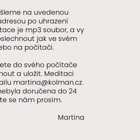
ešleme na uvedenou
adresou po uhrazení
tace je mp3 soubor, a vy
oslechnout jak ve svém
ebo na počítači.
žete do svého počítače
out a uložit. Meditaci
ailu martina@kolman.cz.
nebyla doručena do 24
ěte se nám prosím.
Martina