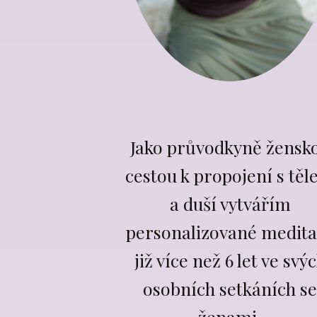
Jako průvodkyně žensk
cestou k propojení s tě
a duší vytvářím
personalizované medita
již více než 6 let ve svý
osobních setkáních se
ženami.