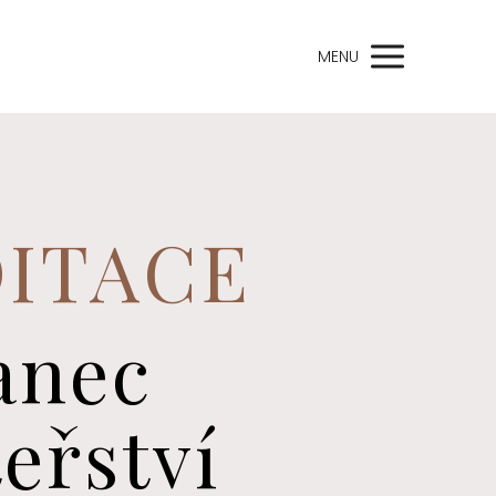
MENU
ITACE
anec
eřství