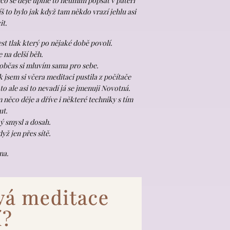
o se děje úplně to neumím popsat v páteři
íš to bylo jak když tam někdo vrazí jehlu asi
it.
t tlak který po nějaké době povolí.
e na delší běh.
a občas si mluvím sama pro sebe.
 jsem si včera meditaci pustila z počítače
to ale asi to nevadí já se jmenuji Novotná.
 něco děje a dříve i některé techniky s tím
ut.
ý smysl a dosah.
yž jen přes sítě.
na.