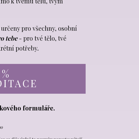
ímo k tvému tělu, tvým
 určeny pro všechny, osobní
ro tebe
- pro tvé tělo, tvé
rétní potřeby.
0%
DITACE
vkového formuláře.
no